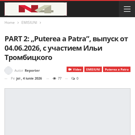
Home
EMISIUNI
PART 2: „Puterea a Patra”, выпуск от
04.06.2026, с участием Ильи
Тромбицкого
Video
EMISIUNI
Puterea a Patra
Autor
Reporter
Pe
joi , 4 iunie 2026
77
0