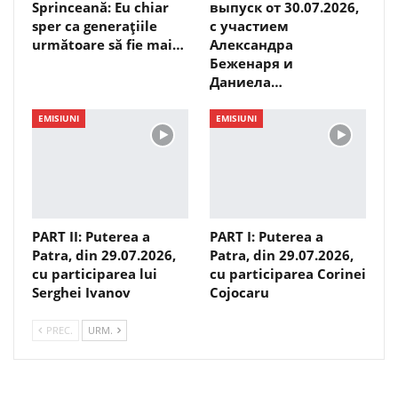
Sprinceană: Eu chiar
выпуск от 30.07.2026,
sper ca generațiile
с участием
următoare să fie mai…
Александра
Беженаря и
Даниела…
EMISIUNI
EMISIUNI
PART II: Puterea a
PART I: Puterea a
Patra, din 29.07.2026,
Patra, din 29.07.2026,
cu participarea lui
cu participarea Corinei
Serghei Ivanov
Cojocaru
PREC.
URM.