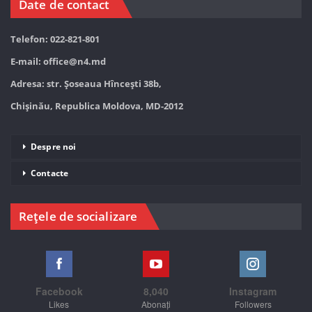
Date de contact
Telefon: 022-821-801
E-mail:
office@n4.md
Adresa: str. Șoseaua Hînceşti 38b,
Chișinău, Republica Moldova, MD-2012
Despre noi
Contacte
Rețele de socializare
Facebook
8,040
Instagram
Likes
Abonați
Followers