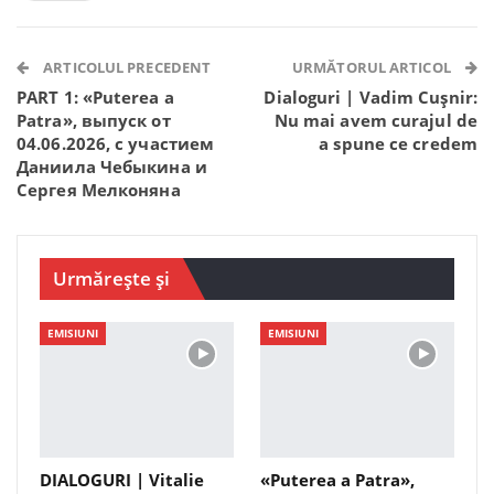
Facebook Messenger
OK.ru
VK
Telegram
WhatsApp
Viber
ARTICOLUL PRECEDENT
URMĂTORUL ARTICOL
PART 1: «Puterea a
Dialoguri | Vadim Cușnir:
Patra», выпуск от
Nu mai avem curajul de
04.06.2026, с участием
a spune ce credem
Даниилa Чебыкинa и
Сергея Мелконянa
Urmărește și
EMISIUNI
EMISIUNI
DIALOGURI | Vitalie
«Puterea a Patra»,