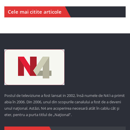
Cele mai citite articole
Postul de televiziune a fost lansat in 2002, însă numele de N4 l-a primit
abia în 2006. Din 2006, unul din scopurile canalului a fost de a deveni
unul național. Astăzi,
N4 are acoperirea necesară atât în cablu cât și
eter, pentru a purta titlul de „Național”.