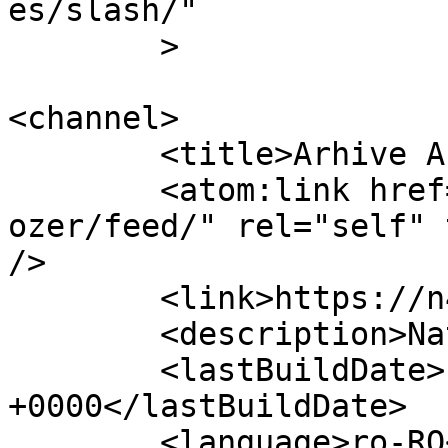
es/slash/"

	>

<channel>

	<title>Arhive Ahmet Ozer - N4</title>

	<atom:link href="https://n4.md/tag/ahmet-
ozer/feed/" rel="self" 
/>

	<link>https://n4.md/tag/ahmet-ozer/</link>

	<description>Național 4</description>

	<lastBuildDate>Fri, 01 Nov 2024 10:04:18 
+0000</lastBuildDate>

	<language>ro-RO</language>
