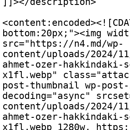
]]></description>

<content:encoded><![CDA
bottom:20px;"><img widt
src="https://n4.md/wp-
content/uploads/2024/11
ahmet-ozer-hakkindaki-s
x1fl.webp" class="attac
post-thumbnail wp-post-
decoding="async" srcset
content/uploads/2024/11
ahmet-ozer-hakkindaki-s
x1fl.webp 1280w, https: