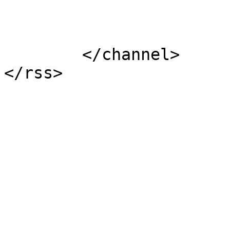
			</item>
	</channel>
