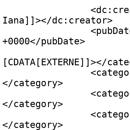
		<dc:creator><![CDATA[Dobrian 
Iana]]></dc:creator>

		<pubDate>Fri, 01 Nov 2024 10:04:18 
+0000</pubDate>

				<catego
[CDATA[EXTERNE]]></cate
		<category><![CDATA[Ahmet Ozer]]>
</category>

		<category><![CDATA[Istanbul]]>
</category>

		<category><![CDATA[Proteste]]>
</category>
