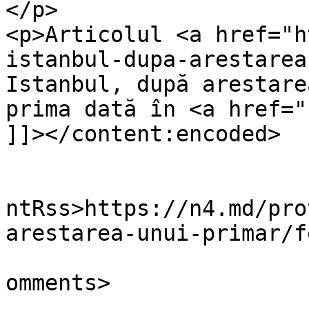
</p>

<p>Articolul <a href="h
istanbul-dupa-arestarea
Istanbul, după arestare
prima dată în <a href="
]]></content:encoded>

					<wf
ntRss>https://n4.md/pro
arestarea-unui-primar/f
			<slash:comments>0</slash
omments>
