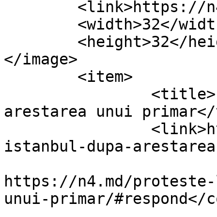
	<link>https://n4.md/tag/ahmet-ozer/</link>

	<width>32</width>

	<height>32</height>

</image> 

	<item>

		<title>Proteste la Istanbul, după 
arestarea unui primar</
		<link>https://n4.md/proteste-la-
istanbul-dupa-arestarea
					<co
https://n4.md/proteste-
unui-primar/#respond</c