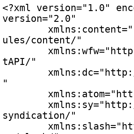
<?xml version="1.0" enc
version="2.0"

	xmlns:content="http://purl.org/rss/1.0/mod
ules/content/"

	xmlns:wfw="http://wellformedweb.org/Commen
tAPI/"

	xmlns:dc="http://purl.org/dc/elements/1.1/
"

	xmlns:atom="http://www.w3.org/2005/Atom"

	xmlns:sy="http://purl.org/rss/1.0/modules/
syndication/"

	xmlns:slash="http://purl.org/rss/1.0/modul