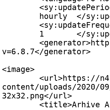
	<sy:updatePeriod>

	hourly	</sy:updatePeriod>

	<sy:updateFrequency>

	1	</sy:updateFrequency>

	<generator>https://wordpress.org/?
v=6.8.7</generator>

<image>

	<url>https://n4.md/wp-
content/uploads/2020/09
32x32.png</url>

	<title>Arhive Ahmet Ozer - N4</title>
