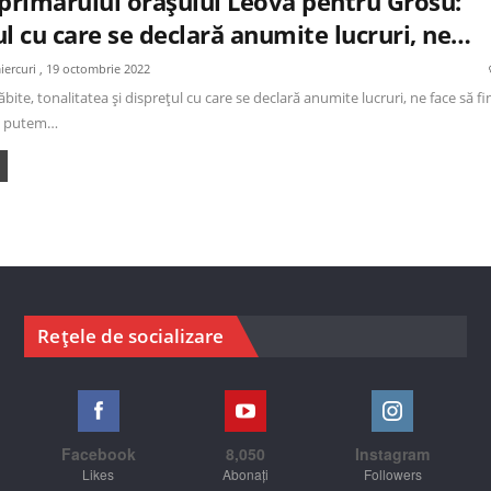
 primarului orașului Leova pentru Grosu:
l cu care se declară anumite lucruri, ne…
iercuri , 19 octombrie 2022
bite, tonalitatea și disprețul cu care se declară anumite lucruri, ne face să f
ai putem…
Rețele de socializare
Facebook
8,050
Instagram
Likes
Abonați
Followers