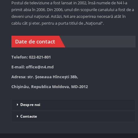
Postul de televiziune a fost lansat in 2002, însă numele de N4 l-a
primit abia în 2006. Din 2006, unul din scopurile canalului a fost de a
deveni unul național. Astăzi,
N4 are acoperirea necesară atât în
cablu cât și eter, pentru a purta titlul de „Național”.
Date de contact
Telefon: 022-821-801
E-mail:
office@n4.md
Adresa: str. Șoseaua Hînceşti 38b,
Chișinău, Republica Moldova, MD-2012
Despre noi
Contacte