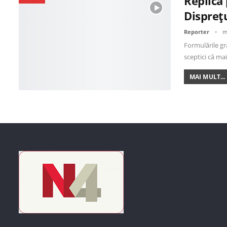
Replica
Disprețu
Reporter
m
Formulările gră
sceptici că m
MAI MULT...