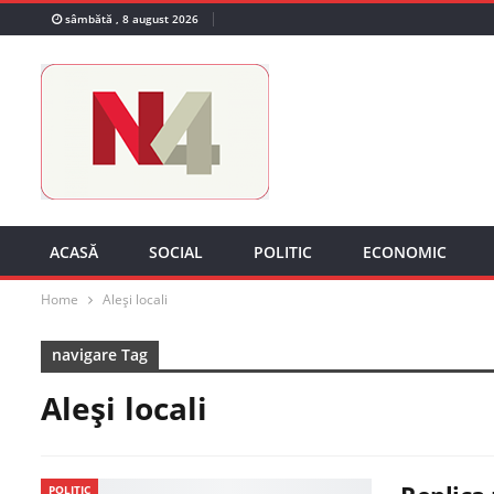
sâmbătă , 8 august 2026
ACASĂ
SOCIAL
POLITIC
ECONOMIC
Home
Aleși locali
navigare Tag
Aleși locali
POLITIC