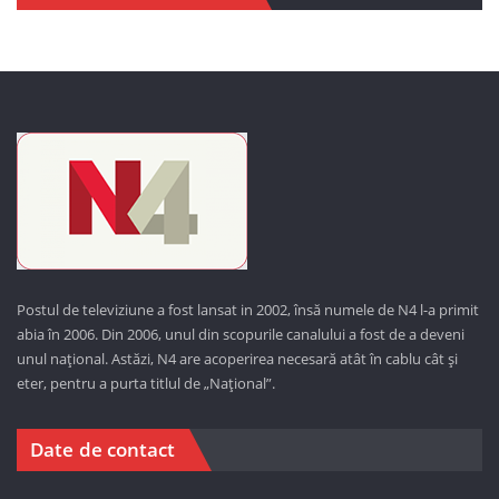
Postul de televiziune a fost lansat in 2002, însă numele de N4 l-a primit
abia în 2006. Din 2006, unul din scopurile canalului a fost de a deveni
unul național. Astăzi,
N4 are acoperirea necesară atât în cablu cât și
eter, pentru a purta titlul de „Național”.
Date de contact