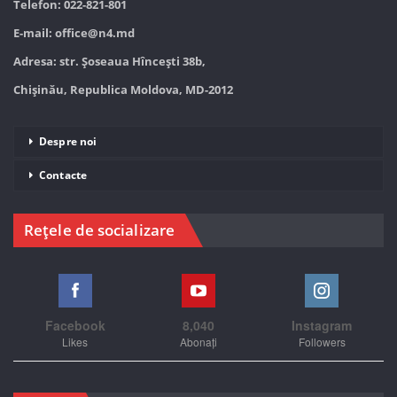
Telefon: 022-821-801
E-mail:
office@n4.md
Adresa: str. Șoseaua Hînceşti 38b,
Chișinău, Republica Moldova, MD-2012
Despre noi
Contacte
Rețele de socializare
Facebook
8,040
Instagram
Likes
Abonați
Followers