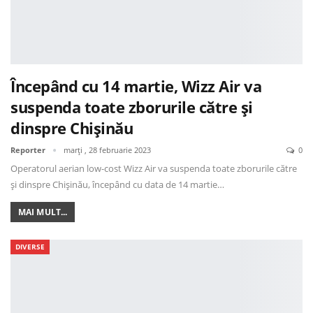
Începând cu 14 martie, Wizz Air va
suspenda toate zborurile către şi
dinspre Chișinău
Reporter
marți , 28 februarie 2023
0
Operatorul aerian low-cost Wizz Air va suspenda toate zborurile către
şi dinspre Chişinău, începând cu data de 14 martie…
MAI MULT...
DIVERSE