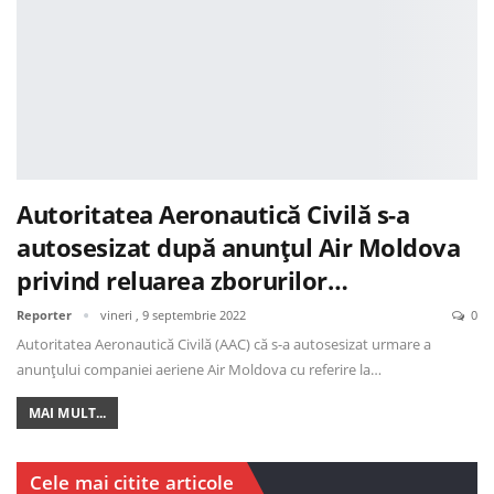
Autoritatea Aeronautică Civilă s-a
autosesizat după anunțul Air Moldova
privind reluarea zborurilor…
Reporter
vineri , 9 septembrie 2022
0
Autoritatea Aeronautică Civilă (AAC) că s-a autosesizat urmare a
anunțului companiei aeriene Air Moldova cu referire la…
MAI MULT...
Cele mai citite articole