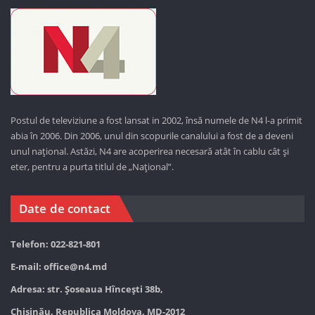
Postul de televiziune a fost lansat in 2002, însă numele de N4 l-a primit
abia în 2006. Din 2006, unul din scopurile canalului a fost de a deveni
unul național. Astăzi,
N4 are acoperirea necesară atât în cablu cât și
eter, pentru a purta titlul de „Național”.
Date de contact
Telefon: 022-821-801
E-mail:
office@n4.md
Adresa: str. Șoseaua Hînceşti 38b,
Chișinău, Republica Moldova, MD-2012