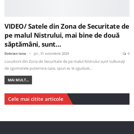
VIDEO/ Satele din Zona de Securitate de
pe malul Nistrului, mai bine de două
săptămâni, sunt…
Dobrian Iana
joi , 31 octombrie 2024
0
Locuitorii din Zona de Securitate de pe malul Nistrului sunt tulburați
de zgomotele puternice care, spun ei, le zguduie…
MAI MULT...
Cele mai citite articole