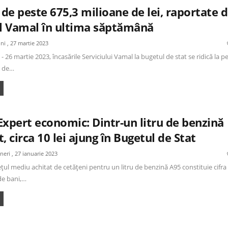
 de peste 675,3 milioane de lei, raportate 
ul Vamal în ultima săptămână
uni , 27 martie 2023
- 26 martie 2023, încasările Serviciului Vamal la bugetul de stat se ridică la p
e de…
Expert economic: Dintr-un litru de benzină
, circa 10 lei ajung în Bugetul de Stat
ineri , 27 ianuarie 2023
ețul mediu achitat de cetățeni pentru un litru de benzină A95 constituie cifra
 de bani,…