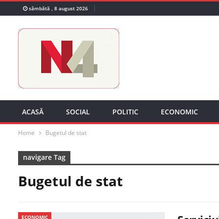
sâmbătă , 8 august 2026
ACASĂ
SOCIAL
POLITIC
ECONOMIC
Home
Bugetul de stat
navigare Tag
Bugetul de stat
ECONOMIC