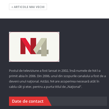
ARTICOLE MAI VECHI
Postul de televiziune a fost lansat in 2002, însă numele de N4 l-a
primit abia în 2006. Din 2006, unul din scopurile canalului a fost de a
deveni unul național. Astăzi,
N4 are acoperirea necesară atât în
cablu cât și eter, pentru a purta titlul de „Național”.
Date de contact