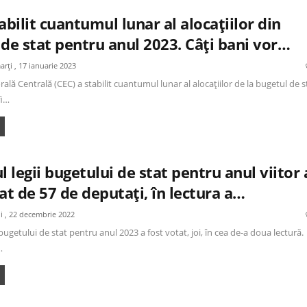
abilit cuantumul lunar al alocațiilor din
de stat pentru anul 2023. Câți bani vor…
arți , 17 ianuarie 2023
ală Centrală (CEC) a stabilit cuantumul lunar al alocațiilor de la bugetul de s
fi…
l legii bugetului de stat pentru anul viitor 
at de 57 de deputați, în lectura a…
oi , 22 decembrie 2022
 bugetului de stat pentru anul 2023 a fost votat, joi, în cea de-a doua lectură.
…