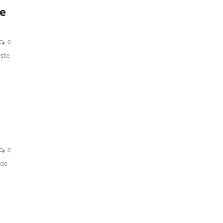
de
0
este
0
 de