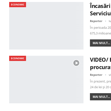
Încasări
ECONOMIC
Servici
Reporter
l
În perioada 20 
675,3 milioan
MAI MULT...
VIDEO/ 
ECONOMIC
procurat
Reporter
v
În prezent, pr
24 de lei și 20
MAI MULT...