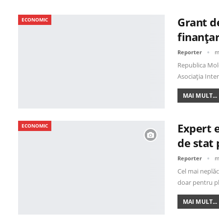
Grant d
ECONOMIC
finanțar
Reporter
m
Republica Mold
Asociația Inte
MAI MULT...
Expert e
ECONOMIC
de stat
Reporter
m
Cel mai neplăc
doar pentru p
MAI MULT...