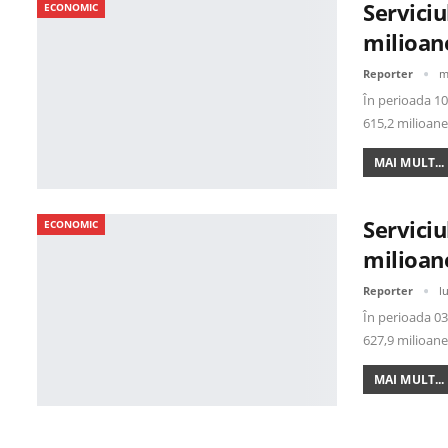
Serviciu
ECONOMIC
milioan
Reporter
m
În perioada 10 
615,2 milioan
MAI MULT...
Serviciu
ECONOMIC
milioan
Reporter
l
În perioada 03 
627,9 milioan
MAI MULT...