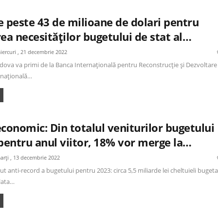
e peste 43 de milioane de dolari pentru
ea necesităților bugetului de stat al…
iercuri , 21 decembrie 2022
ova va primi de la Banca Internațională pentru Reconstrucție și Dezvoltare 
rnațională…
conomic: Din totalul veniturilor bugetului
 pentru anul viitor, 18% vor merge la…
arți , 13 decembrie 2022
ut anti-record a bugetului pentru 2023: circa 5,5 miliarde lei cheltuieli buget
lata…