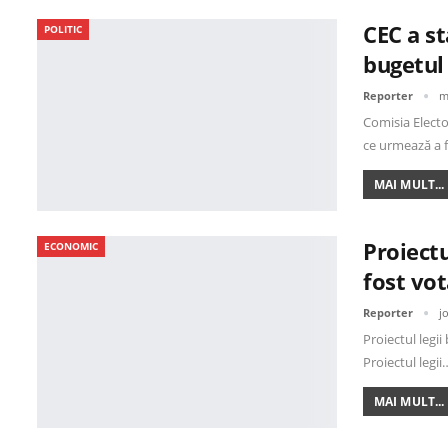
CEC a st
POLITIC
bugetul 
Reporter
m
Comisia Elector
ce urmează a 
MAI MULT...
Proiectu
ECONOMIC
fost vot
Reporter
j
Proiectul legii
Proiectul legii
MAI MULT...