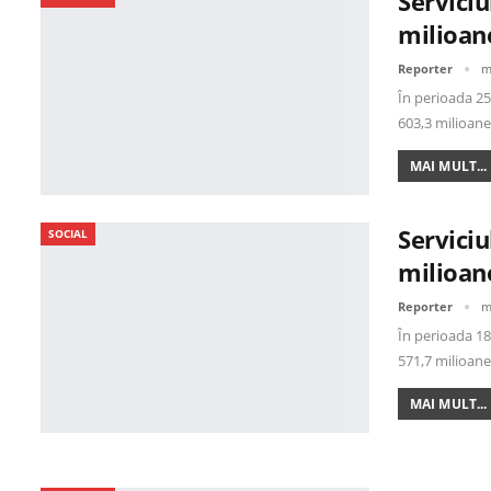
Serviciu
milioan
Reporter
m
În perioada 25 
603,3 milioan
MAI MULT...
Serviciu
SOCIAL
milioan
Reporter
m
În perioada 18 
571,7 milioan
MAI MULT...