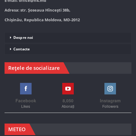
E-mail:
office@n4.md
Adresa: str. Șoseaua Hînceşti 38b,
Chișinău, Republica Moldova, MD-2012
Despre noi
Contacte
Rețele de socializare
Facebook
8,050
Instagram
Likes
Abonați
Followers
METEO