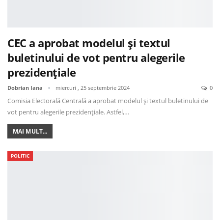
CEC a aprobat modelul și textul
buletinului de vot pentru alegerile
prezidențiale
Dobrian Iana
miercuri , 25 septembrie 2024
0
Comisia Electorală Centrală a aprobat modelul și textul buletinului de
vot pentru alegerile prezidențiale. Astfel,…
MAI MULT...
POLITIC