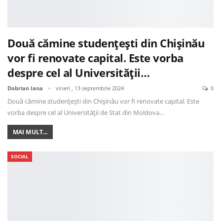
Două cămine studențești din Chișinău
vor fi renovate capital. Este vorba
despre cel al Universității…
Dobrian Iana
vineri , 13 septembrie 2024
0
Două cămine studențești din Chișinău vor fi renovate capital. Este
vorba despre cel al Universității de Stat din Moldova…
MAI MULT...
SOCIAL