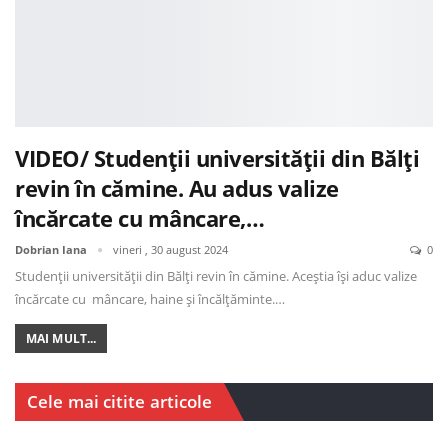
VIDEO/ Studenții universității din Bălți
revin în cămine. Au adus valize
încărcate cu mâncare,…
Dobrian Iana
vineri , 30 august 2024
0
Studenții universității din Bălți revin în cămine. Aceștia își aduc valize
încărcate cu mâncare, haine și încălțăminte.…
MAI MULT...
Cele mai citite articole