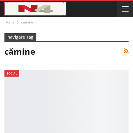
Home
cămine
navigare Tag
cămine
SOCIAL