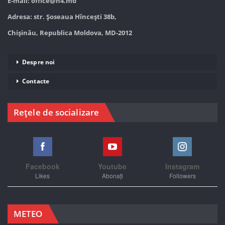
E-mail:
office@n4.md
Adresa: str. Șoseaua Hînceşti 38b,
Chișinău, Republica Moldova, MD-2012
Despre noi
Contacte
Rețele de socializare
Facebook
Youtube
Instagram
Likes
Abonați
Followers
METEO