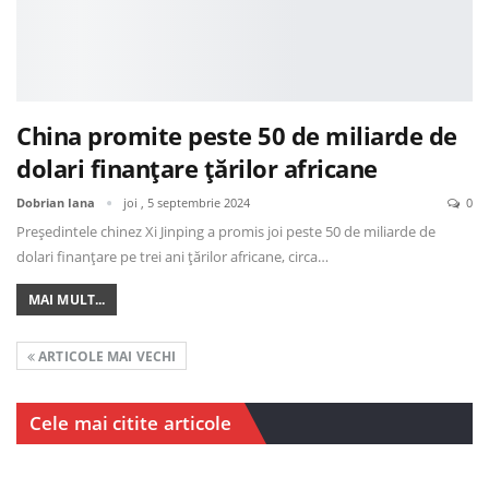
China promite peste 50 de miliarde de
dolari finanțare țărilor africane
Dobrian Iana
joi , 5 septembrie 2024
0
Preşedintele chinez Xi Jinping a promis joi peste 50 de miliarde de
dolari finanţare pe trei ani ţărilor africane, circa…
MAI MULT...
ARTICOLE MAI VECHI
Cele mai citite articole