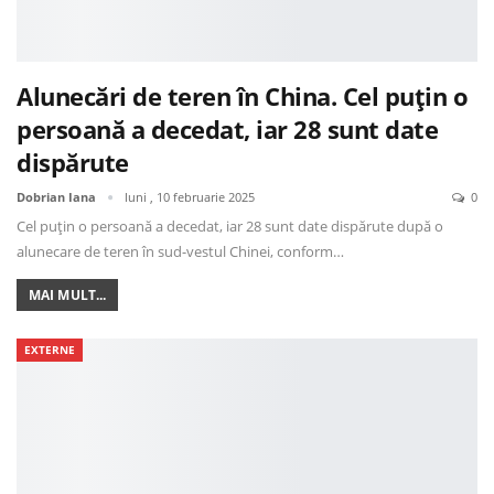
Alunecări de teren în China. Cel puțin o
persoană a decedat, iar 28 sunt date
dispărute
Dobrian Iana
luni , 10 februarie 2025
0
Cel puțin o persoană a decedat, iar 28 sunt date dispărute după o
alunecare de teren în sud-vestul Chinei, conform…
MAI MULT...
EXTERNE