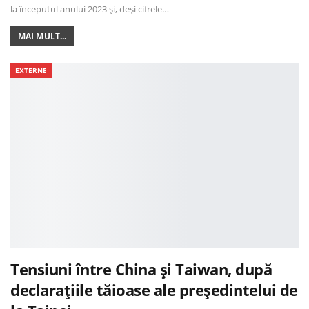
la începutul anului 2023 și, deși cifrele…
MAI MULT...
EXTERNE
Tensiuni între China și Taiwan, după
declarațiile tăioase ale președintelui de