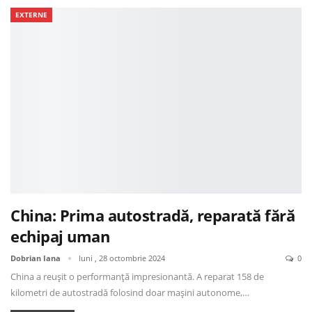
EXTERNE
China: Prima autostradă, reparată fără
echipaj uman
Dobrian Iana
luni , 28 octombrie 2024
0
China a reușit o performanță impresionantă. A reparat 158 de
kilometri de autostradă folosind doar mașini autonome,…