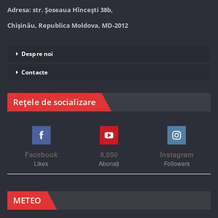
Adresa: str. Șoseaua Hînceşti 38b,
Chișinău, Republica Moldova, MD-2012
Despre noi
Contacte
Rețele de socializare
Facebook
8,050
Instagram
Likes
Abonați
Followers
METEO