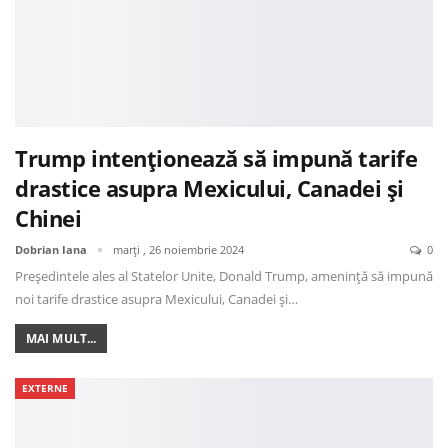
Trump intenționează să impună tarife
drastice asupra Mexicului, Canadei și
Chinei
Dobrian Iana
marți , 26 noiembrie 2024
0
Președintele ales al Statelor Unite, Donald Trump, amenință să impună
noi tarife drastice asupra Mexicului, Canadei și…
MAI MULT...
EXTERNE