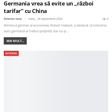
Germania vrea să evite un „război
tarifar” cu China
Dobrian Iana
marți , 24 septembrie 2024
0
Ministrul german al economiei, Robert Habeck, a declarat că industria
auto germană ar trebui sprijinită, dar nu și…
MAI MULT...
EXTERNE