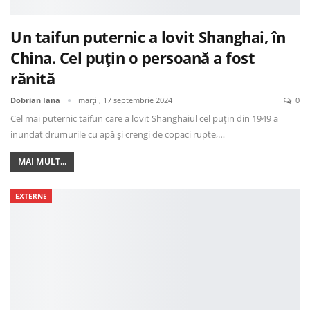
Un taifun puternic a lovit Shanghai, în
China. Cel puțin o persoană a fost
rănită
Dobrian Iana
marți , 17 septembrie 2024
0
Cel mai puternic taifun care a lovit Shanghaiul cel puțin din 1949 a
inundat drumurile cu apă și crengi de copaci rupte,…
MAI MULT...
EXTERNE