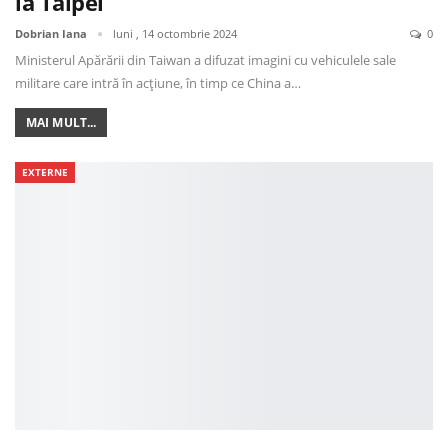
la Taipei
Dobrian Iana
luni , 14 octombrie 2024
0
Ministerul Apărării din Taiwan a difuzat imagini cu vehiculele sale
militare care intră în acțiune, în timp ce China a…
MAI MULT...
EXTERNE