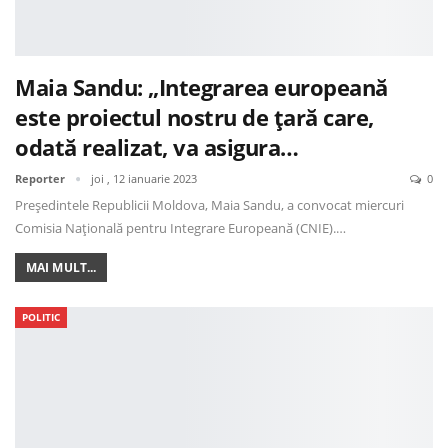
Maia Sandu: „Integrarea europeană
este proiectul nostru de țară care,
odată realizat, va asigura…
Reporter
joi , 12 ianuarie 2023
0
Președintele Republicii Moldova, Maia Sandu, a convocat miercuri
Comisia Națională pentru Integrare Europeană (CNIE).…
MAI MULT...
POLITIC