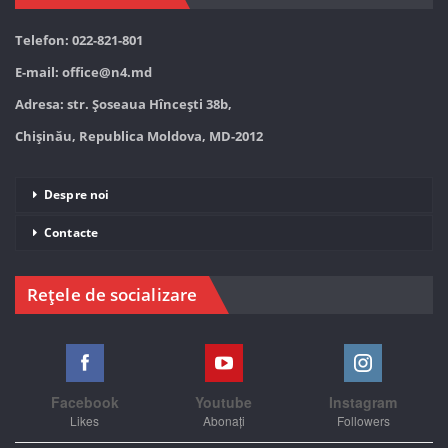
Telefon: 022-821-801
E-mail:
office@n4.md
Adresa: str. Șoseaua Hînceşti 38b,
Chișinău, Republica Moldova, MD-2012
Despre noi
Contacte
Rețele de socializare
Facebook
Youtube
Instagram
Likes
Abonați
Followers