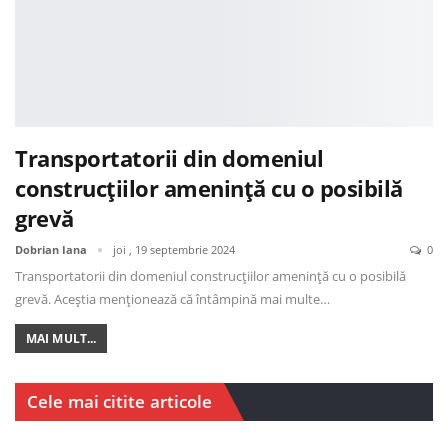
Transportatorii din domeniul
construcțiilor amenință cu o posibilă
grevă
Dobrian Iana
joi , 19 septembrie 2024
0
Transportatorii din domeniul construcțiilor amenință cu o posibilă
grevă. Aceștia menționează că întâmpină mai multe…
MAI MULT...
Cele mai citite articole