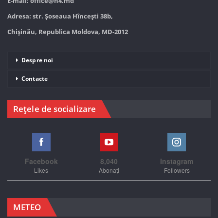
E-mail:
office@n4.md
Adresa: str. Șoseaua Hînceşti 38b,
Chișinău, Republica Moldova, MD-2012
Despre noi
Contacte
Rețele de socializare
Facebook
8,040
Instagram
Likes
Abonați
Followers
METEO