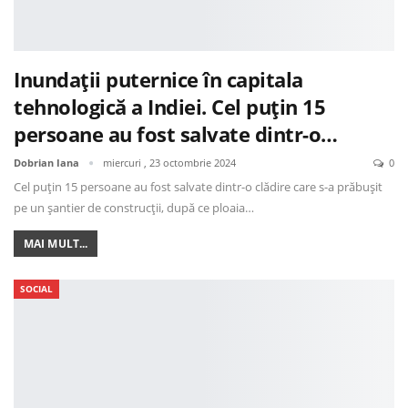
Inundații puternice în capitala
tehnologică a Indiei. Cel puțin 15
persoane au fost salvate dintr-o…
Dobrian Iana
miercuri , 23 octombrie 2024
0
Cel puțin 15 persoane au fost salvate dintr-o clădire care s-a prăbușit
pe un șantier de construcții, după ce ploaia…
MAI MULT...
SOCIAL