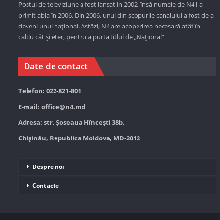
Postul de televiziune a fost lansat in 2002, însă numele de N4 l-a
primit abia în 2006. Din 2006, unul din scopurile canalului a fost de a
deveni unul național. Astăzi,
N4 are acoperirea necesară atât în
cablu cât și eter, pentru a purta titlul de „Național”.
Date de contact
Telefon: 022-821-801
E-mail:
office@n4.md
Adresa: str. Șoseaua Hînceşti 38b,
Chișinău, Republica Moldova, MD-2012
Despre noi
Contacte