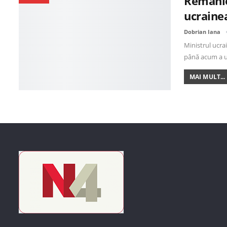
Remanie
ucraine
Dobrian Iana
Ministrul ucra
până acum a 
MAI MULT...