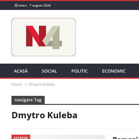
vineri , 7 august 2026
ACASĂ
SOCIAL
POLITIC
ECONOMIC
Home
Dmytro Kuleba
navigare Tag
Dmytro Kuleba
EXTERNE