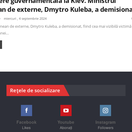
re guvernamentală la Kiev. Ministrul
an de externe, Dmytro Kuleba, a demision
miercuri , 4 septembrie 2024
inean de externe, Dmytro Kuleba, a demisionat, fiind cea mai vizibilă victimă
unei…
Rețele de socializare
Facebook
Youtube
Instagram
Likes
Abonați
Followers