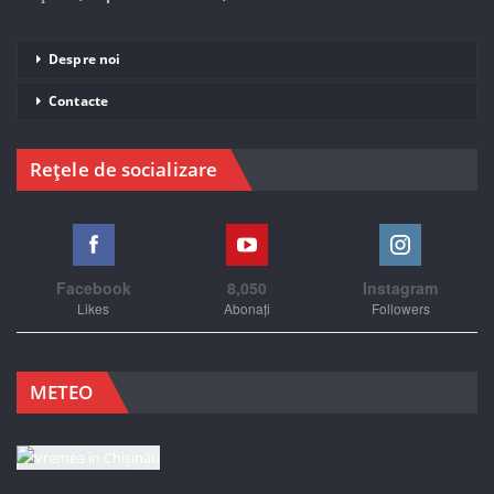
Despre noi
Contacte
Rețele de socializare
Facebook
8,050
Instagram
Likes
Abonați
Followers
METEO