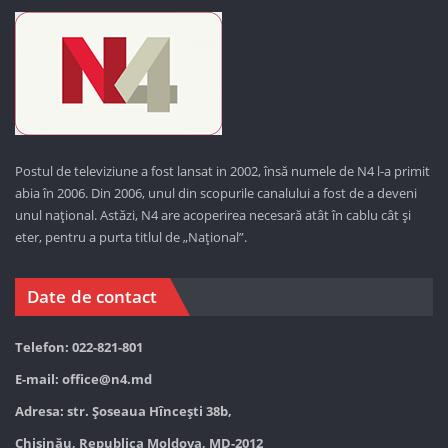
Postul de televiziune a fost lansat in 2002, însă numele de N4 l-a primit
abia în 2006. Din 2006, unul din scopurile canalului a fost de a deveni
unul național. Astăzi,
N4 are acoperirea necesară atât în cablu cât și
eter, pentru a purta titlul de „Național”.
Date de contact
Telefon: 022-821-801
E-mail:
office@n4.md
Adresa: str. Șoseaua Hînceşti 38b,
Chișinău, Republica Moldova, MD-2012