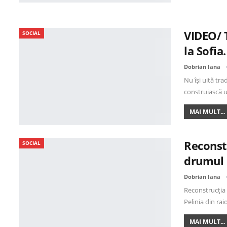
VIDEO/ T
SOCIAL
la Sofia
Dobrian Iana
Nu își uită tra
construiască 
MAI MULT...
Reconstr
SOCIAL
drumul n
Dobrian Iana
Reconstrucția 
Pelinia din ra
MAI MULT...