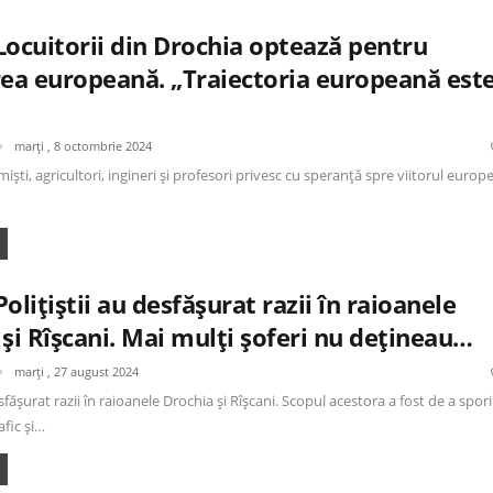
Locuitorii din Drochia optează pentru
rea europeană. „Traiectoria europeană est
marți , 8 octombrie 2024
ști, agricultori, ingineri și profesori privesc cu speranță spre viitorul europ
olițiștii au desfășurat razii în raioanele
și Rîșcani. Mai mulți șoferi nu dețineau…
marți , 27 august 2024
esfășurat razii în raioanele Drochia și Rîșcani. Scopul acestora a fost de a spori
afic și…