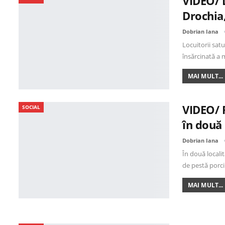
VIDEO/ D
Drochia
Dobrian Iana
Locuitorii sat
însărcinată a 
MAI MULT...
VIDEO/ 
SOCIAL
în două 
Dobrian Iana
În două locali
de pestă porc
MAI MULT...