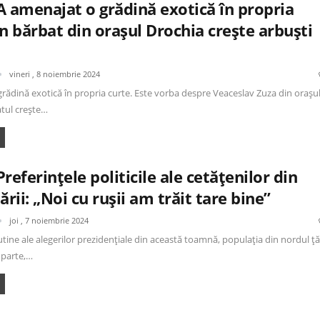
A amenajat o grădină exotică în propria
n bărbat din orașul Drochia crește arbuști
vineri , 8 noiembrie 2024
rădină exotică în propria curte. Este vorba despre Veaceslav Zuza din orașu
atul crește…
referințele politicile ale cetățenilor din
ării: „Noi cu rușii am trăit tare bine”
joi , 7 noiembrie 2024
tine ale alegerilor prezidențiale din această toamnă, populația din nordul țăr
 parte,…