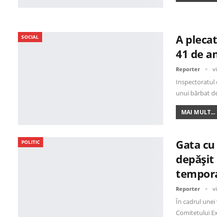
A plecat
SOCIAL
41 de an
Reporter
v
Inspectoratul d
unui bărbat d
MAI MULT...
Gata cu 
POLITIC
depășit 
tempor
Reporter
v
În cadrul unei 
Comitetului Ex