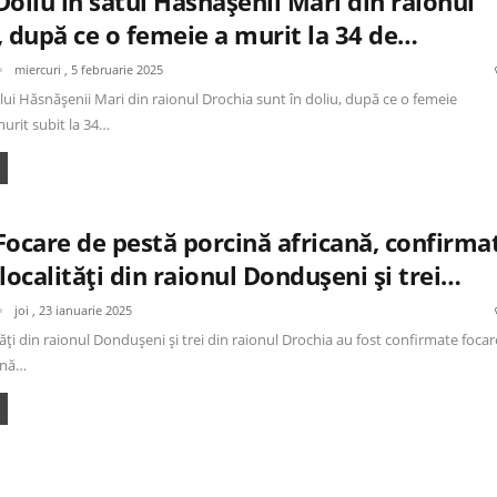
oliu în satul Hăsnășenii Mari din raionul
, după ce o femeie a murit la 34 de…
miercuri , 5 februarie 2025
ului Hăsnășenii Mari din raionul Drochia sunt în doliu, după ce o femeie
murit subit la 34…
Focare de pestă porcină africană, confirma
localități din raionul Dondușeni și trei…
joi , 23 ianuarie 2025
tăți din raionul Dondușeni și trei din raionul Drochia au fost confirmate focar
ină…