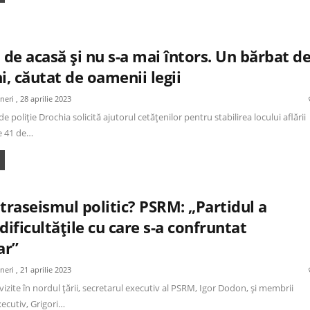
 de acasă și nu s-a mai întors. Un bărbat d
i, căutat de oamenii legii
ineri , 28 aprilie 2023
e poliție Drochia solicită ajutorul cetățenilor pentru stabilirea locului aflării
e 41 de…
traseismul politic? PSRM: „Partidul a
dificultățile cu care s-a confruntat
ar”
ineri , 21 aprilie 2023
vizite în nordul țării, secretarul executiv al PSRM, Igor Dodon, și membrii
ecutiv, Grigori…