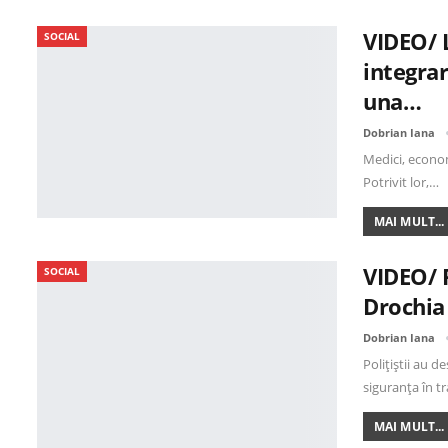
VIDEO/ 
SOCIAL
integra
una…
Dobrian Iana
Medici, economi
Potrivit lor,…
MAI MULT...
VIDEO/ P
SOCIAL
Drochia 
Dobrian Iana
Polițiștii au d
siguranța în tr
MAI MULT...