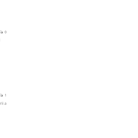
0
l
1
ii a