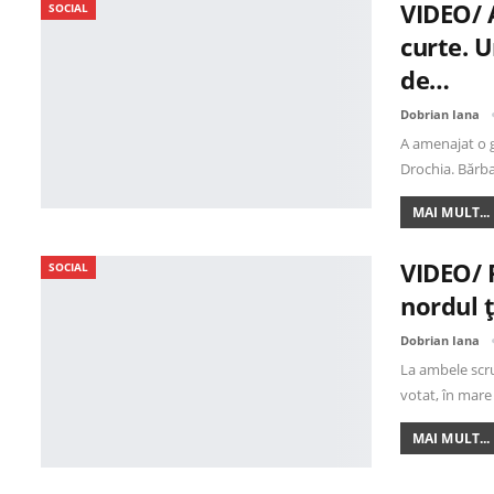
VIDEO/ 
SOCIAL
curte. U
de…
Dobrian Iana
A amenajat o g
Drochia. Bărb
MAI MULT...
VIDEO/ P
SOCIAL
nordul ț
Dobrian Iana
La ambele scru
votat, în mare
MAI MULT...