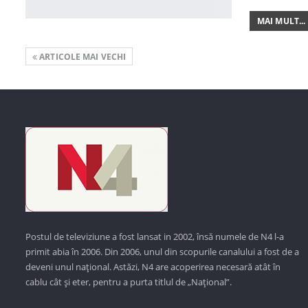
MAI MULT...
ARTICOLE MAI VECHI
Postul de televiziune a fost lansat in 2002, însă numele de N4 l-a
primit abia în 2006. Din 2006, unul din scopurile canalului a fost de a
deveni unul național. Astăzi,
N4 are acoperirea necesară atât în
cablu cât și eter, pentru a purta titlul de „Național”.