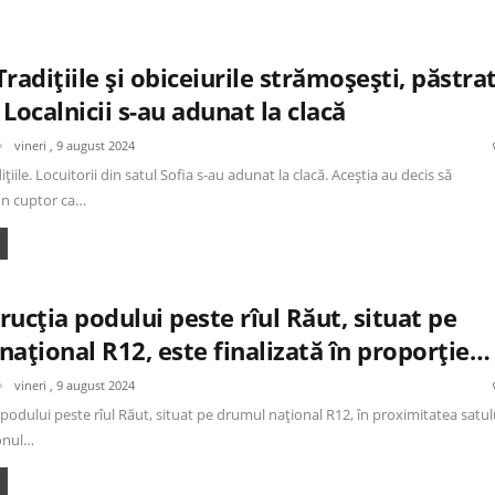
radițiile și obiceiurile strămoșești, păstra
. Localnicii s-au adunat la clacă
vineri , 9 august 2024
dițiile. Locuitorii din satul Sofia s-au adunat la clacă. Aceștia au decis să
un cuptor ca…
ucția podului peste rîul Răut, situat pe
ațional R12, este finalizată în proporție…
vineri , 9 august 2024
podului peste rîul Răut, situat pe drumul național R12, în proximitatea satul
ionul…