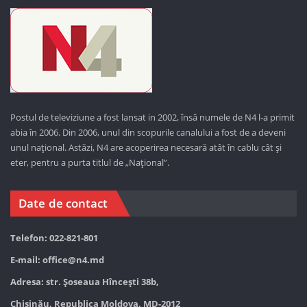
Postul de televiziune a fost lansat in 2002, însă numele de N4 l-a primit
abia în 2006. Din 2006, unul din scopurile canalului a fost de a deveni
unul național. Astăzi,
N4 are acoperirea necesară atât în cablu cât și
eter, pentru a purta titlul de „Național”.
Date de contact
Telefon: 022-821-801
E-mail:
office@n4.md
Adresa: str. Șoseaua Hînceşti 38b,
Chișinău, Republica Moldova, MD-2012