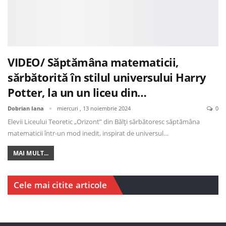
VIDEO/ Săptămâna matematicii,
sărbătorită în stilul universului Harry
Potter, la un un liceu din…
Dobrian Iana
miercuri , 13 noiembrie 2024
0
Elevii Liceului Teoretic „Orizont” din Bălți sărbătoresc săptămâna
matematicii într-un mod inedit, inspirat de universul…
MAI MULT...
Cele mai citite articole