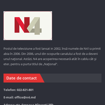
Postul de televiziune a fost lansat in 2002, însă numele de N4 l-a primit
abia în 2006. Din 2006, unul din scopurile canalului a fost de a deveni
unul național. Astăzi,
N4 are acoperirea necesară atât în cablu cât și
eter, pentru a purta titlul de „Național”.
Date de contact
Telefon: 022-821-801
E-mail:
office@n4.md
Adresa: str. Șoseaua Hînceşti 38b,