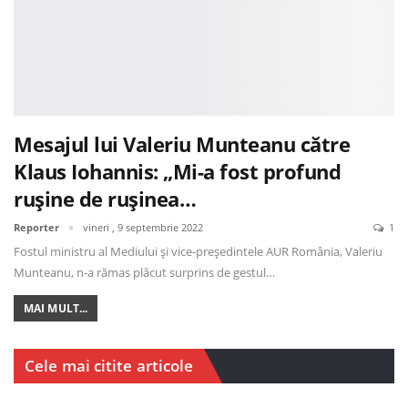
Mesajul lui Valeriu Munteanu către
Klaus Iohannis: „Mi-a fost profund
rușine de rușinea…
Reporter
vineri , 9 septembrie 2022
1
Fostul ministru al Mediului și vice-președintele AUR România, Valeriu
Munteanu, n-a rămas plăcut surprins de gestul…
MAI MULT...
Cele mai citite articole