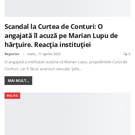
Scandal la Curtea de Conturi: O
angajată îl acuză pe Marian Lupu de
hărțuire. Reacția instituției
Reporter
marți , 11 aprilie 2023
0
O angajată a instituției susține că Marian Lupu, președintele Curții de
Conturi, i-ar fi făcut avansuri sexuale. Șefa…
MAI MULT...
POLITIC