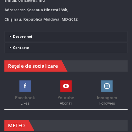
E-mail:
office@n4.md
Adresa: str. Șoseaua Hînceşti 38b,
Chișinău, Republica Moldova, MD-2012
Despre noi
Contacte
Rețele de socializare
Facebook
Youtube
Instagram
Likes
Abonați
Followers
METEO