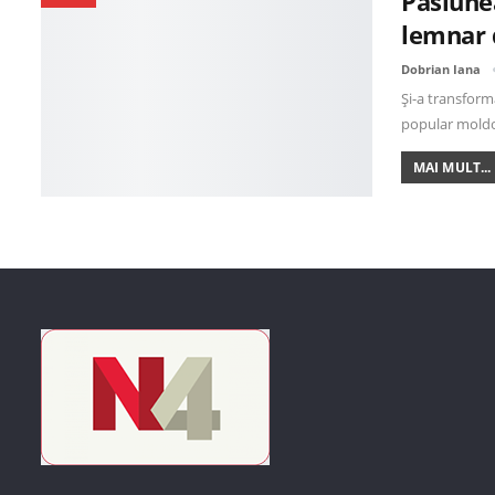
Pasiunea
lemnar d
Dobrian Iana
Și-a transform
popular moldo
MAI MULT...