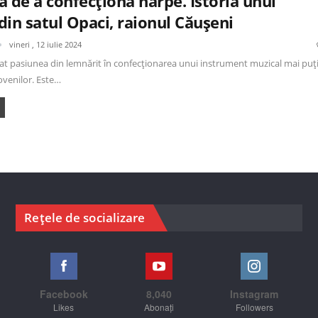
 de a confecționa harpe. Istoria unui
in satul Opaci, raionul Căușeni
vineri , 12 iulie 2024
at pasiunea din lemnărit în confecționarea unui instrument muzical mai puț
venilor. Este…
Rețele de socializare
Facebook
8,040
Instagram
Likes
Abonați
Followers