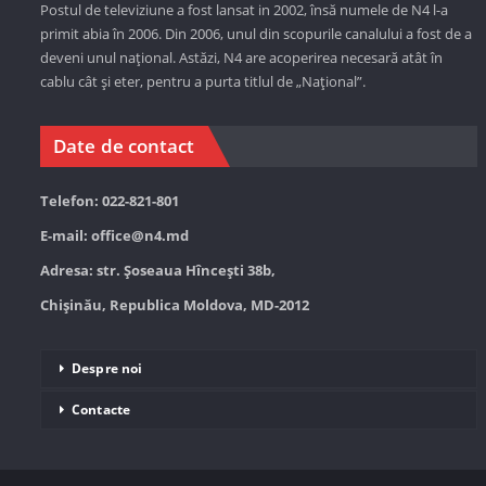
Postul de televiziune a fost lansat in 2002, însă numele de N4 l-a
primit abia în 2006. Din 2006, unul din scopurile canalului a fost de a
deveni unul național. Astăzi,
N4 are acoperirea necesară atât în
cablu cât și eter, pentru a purta titlul de „Național”.
Date de contact
Telefon: 022-821-801
E-mail:
office@n4.md
Adresa: str. Șoseaua Hînceşti 38b,
Chișinău, Republica Moldova, MD-2012
Despre noi
Contacte