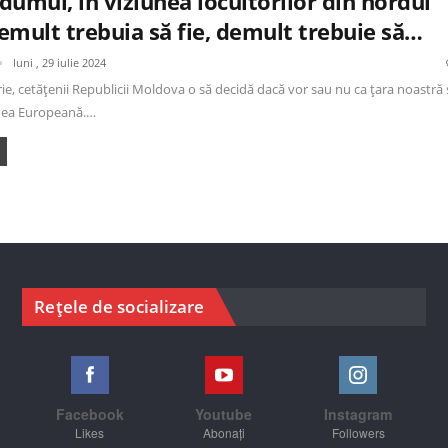
umul, în viziunea locuitorilor din nordul
Demult trebuia să fie, demult trebuie să…
luni , 29 iulie 2024
e, cetățenii Republicii Moldova o să decidă dacă vor sau nu ca țara noastră 
nea Europeană.…
Rețele de socializare
Facebook
Youtube
Instagram
Likes
Abonați
Followers