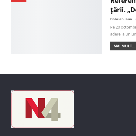
Referend
țării. „
Dobrian Iana
Pe 20 octombri
adere la Uniu
MAI MULT...