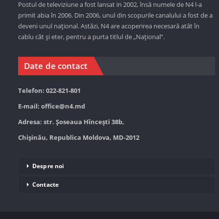
Postul de televiziune a fost lansat in 2002, însă numele de N4 l-a
primit abia în 2006. Din 2006, unul din scopurile canalului a fost de a
deveni unul național. Astăzi,
N4 are acoperirea necesară atât în
cablu cât și eter, pentru a purta titlul de „Național”.
Date de contact
Telefon: 022-821-801
E-mail:
office@n4.md
Adresa: str. Șoseaua Hînceşti 38b,
Chișinău, Republica Moldova, MD-2012
Despre noi
Contacte