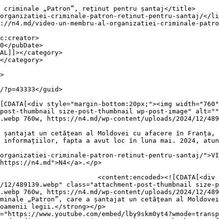
post-thumbnail size-post-thumbnail wp-post-image" alt=""
.webp 760w, https://n4.md/wp-content/uploads/2024/12/489
 șantajat un cetățean al Moldovei cu afacere în Franța, 
 informațiilor, fapta a avut loc în luna mai. 2024, atun
organizatiei-criminale-patron-retinut-pentru-santaj/">VI
https://n4.md">N4</a>.</p>

om:20px;"><img width="760" 
/12/489139.webp" class="attachment-post-thumbnail size-p
.webp 760w, https://n4.md/wp-content/uploads/2024/12/489
minale „Patron”, care a șantajat un cetățean al Moldovei
oamenii legii.</strong></p>

="https://www.youtube.com/embed/lby9skm0yt4?wmode=transp