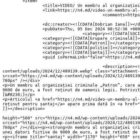
	<item>

		<title>VIDEO/ Un membru al organizației criminale „Patron”, reținut pentru șantaj</title>

		<link>https://n4.md/video-un-membru-al-organizatiei-criminale-patron-retinut-pentru-santaj/</link>

					<comments>https://n4.md/video-un-membru-al-organizatiei-criminale-patron-retinut-pentru-santaj/#respond</comments>

		<dc:creator><![CDATA[Dobrian Iana]]></dc:creator>

		<pubDate>Thu, 05 Dec 2024 08:52:36 +0000</pubDate>

				<category><![CDATA[SOCIAL]]></category>

		<category><![CDATA[Grupare criminală]]></category>

		<category><![CDATA[Patron]]></category>

		<category><![CDATA[poliție]]></category>

		<category><![CDATA[Șantaj]]></category>

		<guid isPermaLink="false">https://n4.md/?p=43333</guid>

					<description><![CDATA[<div style="margin-bottom:20px;"><img width="760" height="500" src="https://n4.md/wp-
content/uploads/2024/12/489139.webp" class="attachment-
srcset="https://n4.md/wp-content/uploads/2024/12/489139
760px" /></div>

<p>Un membru al organizației criminale „Patron”, care a
9000 de euro, a fost reținut de oamenii legii. Potrivit
[&#8230;]</p>

<p>Articolul <a href="https://n4.md/video-un-membru-al-
reținut pentru șantaj</a> apare prima dată în <a href="
]]></description>

										<content:encoded><![CDATA[<div style="margin-bott
height="500" src="https://n4.md/wp-content/uploads/2024
srcset="https://n4.md/wp-content/uploads/2024/12/489139
760px" /></div><p><strong>Un membru al organizației cri
unei datori fictive de 9000 de euro, a fost reținut de 
<p><iframe title="santaj" width="1170" height="658" src