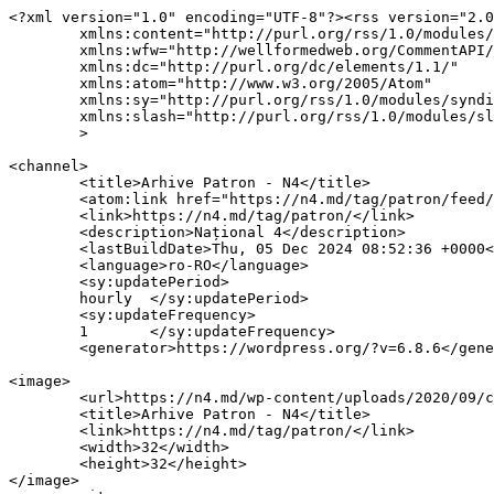
<?xml version="1.0" encoding="UTF-8"?><rss version="2.0
	xmlns:content="http://purl.org/rss/1.0/modules/content/"

	xmlns:wfw="http://wellformedweb.org/CommentAPI/"

	xmlns:dc="http://purl.org/dc/elements/1.1/"

	xmlns:atom="http://www.w3.org/2005/Atom"

	xmlns:sy="http://purl.org/rss/1.0/modules/syndication/"

	xmlns:slash="http://purl.org/rss/1.0/modules/slash/"

	>

<channel>

	<title>Arhive Patron - N4</title>

	<atom:link href="https://n4.md/tag/patron/feed/" rel="self" type="application/rss+xml" />

	<link>https://n4.md/tag/patron/</link>

	<description>Național 4</description>

	<lastBuildDate>Thu, 05 Dec 2024 08:52:36 +0000</lastBuildDate>

	<language>ro-RO</language>

	<sy:updatePeriod>

	hourly	</sy:updatePeriod>

	<sy:updateFrequency>

	1	</sy:updateFrequency>

	<generator>https://wordpress.org/?v=6.8.6</generator>

<image>

	<url>https://n4.md/wp-content/uploads/2020/09/cropped-Favicon-N4-32x32.png</url>

	<title>Arhive Patron - N4</title>

	<link>https://n4.md/tag/patron/</link>

	<width>32</width>

	<height>32</height>

</image> 
