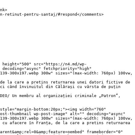
 decoding="async" fetchpriority="high" 
139-300x197.webp 300w" sizes="(max-width: 760px) 100vw, 
de la care a pretins returnarea unei datori fictive de 
ci când învinuitul din Călărași cu vârsta de puțin 
DEO/ Un membru al organizației criminale „Patron”, 
ost-thumbnail wp-post-image" alt="" decoding="async" 
139-300x197.webp 300w" sizes="(max-width: 760px) 100vw, 
 cu afacere în Franța, de la care a pretins returnarea 
arent&amp;rel=0&amp;feature=oembed" frameborder="0" 