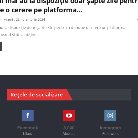
i mai au la dispoziție doar șapte zile pent
e o cerere pe platforma…
vineri , 22 noiembrie 2024
au la dispoziție doar șapte zile pentru a depune o cerere pe platforma
ov.md și de a obține…
Rețele de socializare
Facebook
8,040
Instagram
Likes
Abonați
Followers