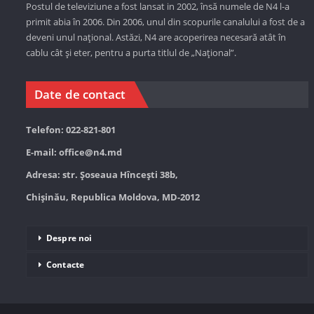
Postul de televiziune a fost lansat in 2002, însă numele de N4 l-a
primit abia în 2006. Din 2006, unul din scopurile canalului a fost de a
deveni unul național. Astăzi,
N4 are acoperirea necesară atât în
cablu cât și eter, pentru a purta titlul de „Național”.
Date de contact
Telefon: 022-821-801
E-mail:
office@n4.md
Adresa: str. Șoseaua Hînceşti 38b,
Chișinău, Republica Moldova, MD-2012
Despre noi
Contacte