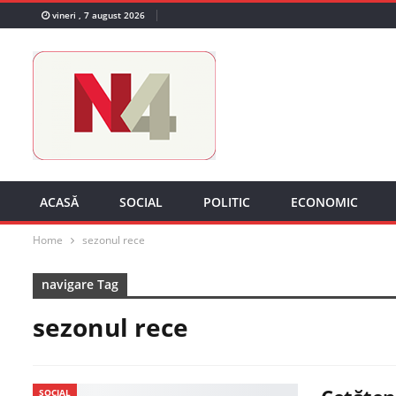
vineri , 7 august 2026
ACASĂ
SOCIAL
POLITIC
ECONOMIC
Home
sezonul rece
navigare Tag
sezonul rece
SOCIAL