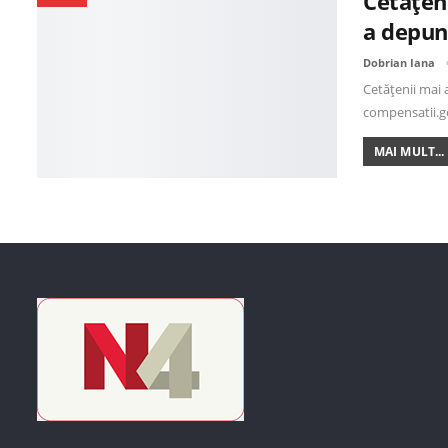
Cetățeni
a depun
Dobrian Iana
Cetățenii mai 
compensatii.g
MAI MULT...