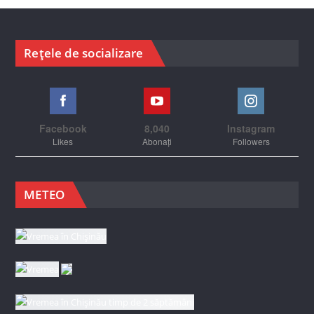
Rețele de socializare
Facebook
8,040
Instagram
Likes
Abonați
Followers
METEO