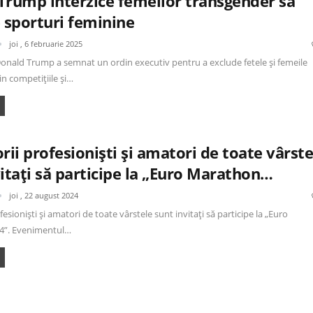
Trump interzice femeilor transgender să
e sporturi feminine
joi , 6 februarie 2025
onald Trump a semnat un ordin executiv pentru a exclude fetele și femeile
n competițiile și…
rii profesioniști și amatori de toate vârste
itați să participe la „Euro Marathon…
joi , 22 august 2024
fesioniști și amatori de toate vârstele sunt invitați să participe la „Euro
4”. Evenimentul…