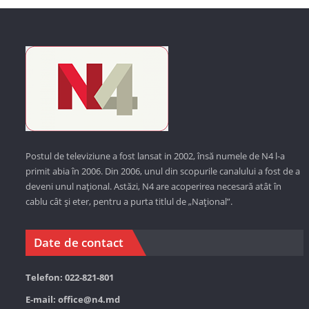
Postul de televiziune a fost lansat in 2002, însă numele de N4 l-a
primit abia în 2006. Din 2006, unul din scopurile canalului a fost de a
deveni unul național. Astăzi,
N4 are acoperirea necesară atât în
cablu cât și eter, pentru a purta titlul de „Național”.
Date de contact
Telefon: 022-821-801
E-mail:
office@n4.md