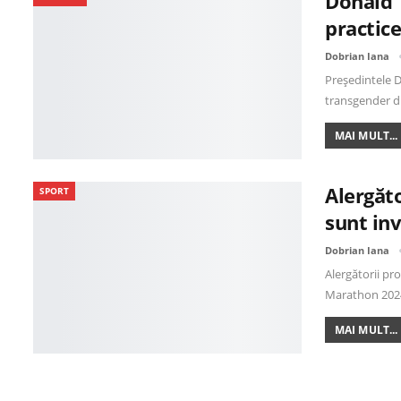
Donald 
practic
Dobrian Iana
Președintele D
transgender di
MAI MULT...
Alergăto
SPORT
sunt inv
Dobrian Iana
Alergătorii pro
Marathon 202
MAI MULT...