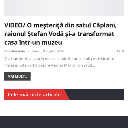
VIDEO/ O meșteriță din satul Căplani,
raionul Ștefan Vodă și-a transformat
casa într-un muzeu
Dobrian Iana
vineri , 9 august 2024
0
Și-a transformat casa în muzeu, unde fiecare detaliu este făcut cu
mâna ei. Este vorba despre Vasilisa Maxian din satul…
MAI MULT...
Cele mai citite articole