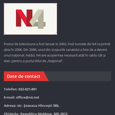
Postul de televiziune a fost lansat in 2002, însă numele de N4 l-a primit
abia în 2006. Din 2006, unul din scopurile canalului a fost de a deveni
unul național. Astăzi,
N4 are acoperirea necesară atât în cablu cât și
eter, pentru a purta titlul de „Național”.
Date de contact
Telefon: 022-821-801
E-mail:
office@n4.md
Adresa: str. Șoseaua Hînceşti 38b,
Chișinău, Republica Moldova, MD-2012