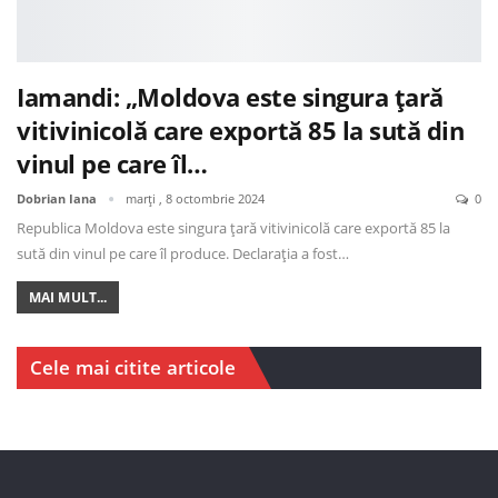
Iamandi: „Moldova este singura țară
vitivinicolă care exportă 85 la sută din
vinul pe care îl…
Dobrian Iana
marți , 8 octombrie 2024
0
Republica Moldova este singura țară vitivinicolă care exportă 85 la
sută din vinul pe care îl produce. Declarația a fost…
MAI MULT...
Cele mai citite articole