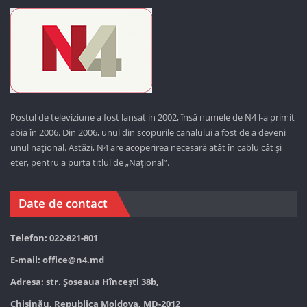
Postul de televiziune a fost lansat in 2002, însă numele de N4 l-a primit
abia în 2006. Din 2006, unul din scopurile canalului a fost de a deveni
unul național. Astăzi,
N4 are acoperirea necesară atât în cablu cât și
eter, pentru a purta titlul de „Național”.
Date de contact
Telefon: 022-821-801
E-mail:
office@n4.md
Adresa: str. Șoseaua Hînceşti 38b,
Chișinău, Republica Moldova, MD-2012