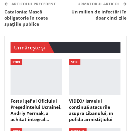
Telegram
WhatsApp
Viber
ARTICOLUL PRECEDENT
URMĂTORUL ARTICOL
Catalonia: Mască
Un milion de infectări în
obligatorie în toate
doar cinci zile
spațiile publice
Urmărește și
STIRI
STIRI
Fostul șef al Oficiului
VIDEO/ Israelul
Președintelui Ucrainei,
continuă atacurile
Andriy Yermak, a
asupra Libanului, în
achitat integral…
pofida armistițiului