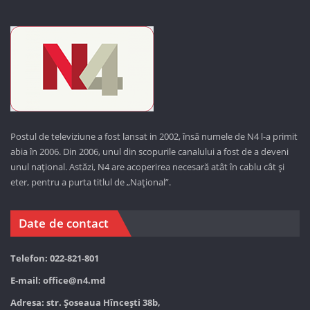
Postul de televiziune a fost lansat in 2002, însă numele de N4 l-a primit
abia în 2006. Din 2006, unul din scopurile canalului a fost de a deveni
unul național. Astăzi,
N4 are acoperirea necesară atât în cablu cât și
eter, pentru a purta titlul de „Național”.
Date de contact
Telefon: 022-821-801
E-mail:
office@n4.md
Adresa: str. Șoseaua Hînceşti 38b,