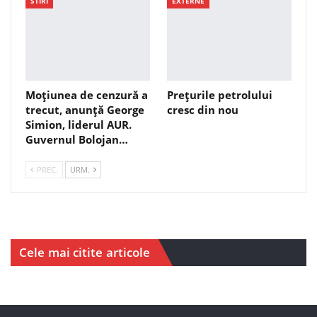
STIRI
EXTERNE
Moțiunea de cenzură a
Prețurile petrolului
trecut, anunță George
cresc din nou
Simion, liderul AUR.
Guvernul Bolojan…
PREC.
URM.
Cele mai citite articole