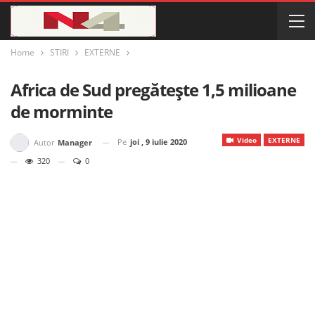
Home
STIRI
EXTERNE
Africa de Sud pregătește 1,5 milioane
de morminte
Video
EXTERNE
Pe
joi , 9 iulie 2020
Autor
Manager
320
0