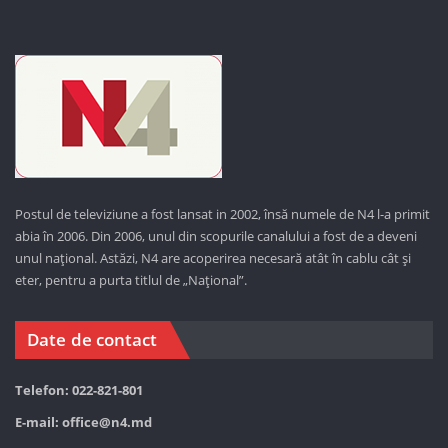
Postul de televiziune a fost lansat in 2002, însă numele de N4 l-a primit
abia în 2006. Din 2006, unul din scopurile canalului a fost de a deveni
unul național. Astăzi,
N4 are acoperirea necesară atât în cablu cât și
eter, pentru a purta titlul de „Național”.
Date de contact
Telefon: 022-821-801
E-mail:
office@n4.md