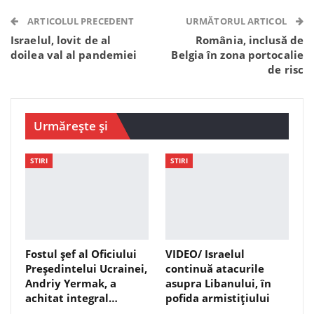
Telegram
WhatsApp
Viber
ARTICOLUL PRECEDENT
URMĂTORUL ARTICOL
Israelul, lovit de al
România, inclusă de
doilea val al pandemiei
Belgia în zona portocalie
de risc
Urmărește și
STIRI
STIRI
Fostul șef al Oficiului
VIDEO/ Israelul
Președintelui Ucrainei,
continuă atacurile
Andriy Yermak, a
asupra Libanului, în
achitat integral…
pofida armistițiului