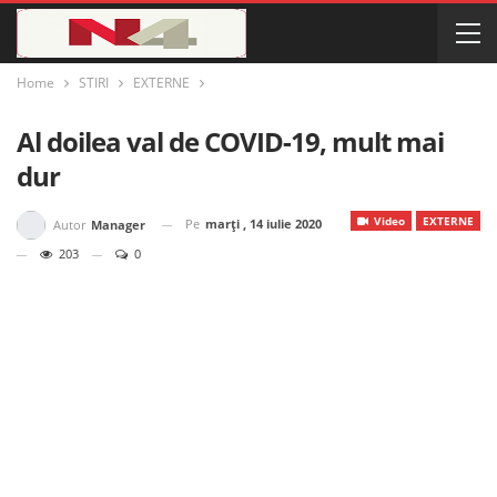
Home
STIRI
EXTERNE
Al doilea val de COVID-19, mult mai
dur
Video
EXTERNE
Pe
marți , 14 iulie 2020
Autor
Manager
203
0