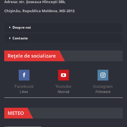
Adresa: str. Șoseaua Hînceşti 38b,
Chișinău, Republica Moldova, MD-2012
Despre noi
Contacte
Rețele de socializare
Facebook
Youtube
Instagram
Likes
Abonați
Followers
METEO