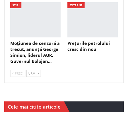
STIRI
EXTERNE
Moțiunea de cenzură a
Prețurile petrolului
trecut, anunță George
cresc din nou
Simion, liderul AUR.
Guvernul Bolojan…
PREC.
URM.
Cele mai citite articole