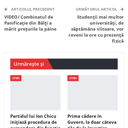
Telegram
WhatsApp
Viber
ARTICOLUL PRECEDENT
URMĂTORUL ARTICOL
VIDEO/ Combinatul de
Studenții mai multor
Panificație din Bălți a
universități, de
mărit prețurile la pâine
săptămâna viitoare, vor
reveni la ore cu prezență
fizică
Urmărește și
STIRI
STIRI
Partidul lui Ion Chicu
Prima cădere în
inițiază procedura de
Guvern, la doar câteva
suspendare din funcție
zile de la învestire.