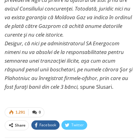
avizul Consiliului concurenței. Totodată, juridic nici nu
va exista garanția că Moldova Gaz va indica în ordinul
de plată către Gazprom că achită anume datoriile
curente și nu cele istorice.
Desigur, că nici pe administratorul SA Energocom
nimeni nu va absolvi de la responsabilitatea pentru
semnarea unei tranzacției ilicite, așa cum acum
răspund penal unii boschetari, pe numele cărora Șor și
Plahotniuc au înregistrat firmele-ofshor, prin care au
fost furați banii din cele 3 bănci,
spune Slusari.
1.291
0
Facebook
Twitter
Share
Facebook Messenger
OK.ru
VK