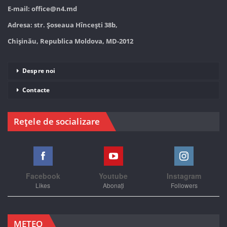
E-mail:
office@n4.md
Adresa: str. Șoseaua Hînceşti 38b,
Chișinău, Republica Moldova, MD-2012
Despre noi
Contacte
Rețele de socializare
Facebook
Youtube
Instagram
Likes
Abonați
Followers
METEO