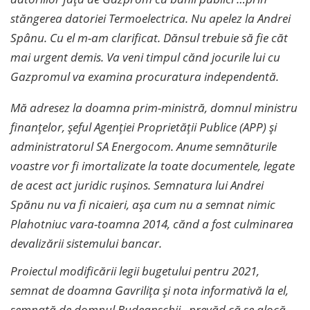
stăngerea datoriei Termoelectrica. Nu apelez la Andrei
Spânu. Cu el m-am clarificat. Dănsul trebuie să fie căt
mai urgent demis. Va veni timpul cănd jocurile lui cu
Gazpromul va examina procuratura independentă.
Mă adresez la doamna prim-ministră, domnul ministru
finanțelor, șeful Agenției Proprietății Publice (APP) și
administratorul SA Energocom. Anume semnăturile
voastre vor fi imortalizate la toate documentele, legate
de acest act juridic rușinos. Semnatura lui Andrei
Spănu nu va fi nicaieri, așa cum nu a semnat nimic
Plahotniuc vara-toamna 2014, cănd a fost culminarea
devalizării sistemului bancar.
Proiectul modificării legii bugetului pentru 2021,
semnat de doamna Gavrilița și nota informativă la el,
semnată de domnul Budeanschii , prevăd că se alocă