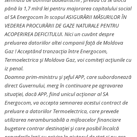
pănă la 1,7 mlrd lei pentru majorarea capitalului social
al SA Energocom în scopul ASIGURĂRII MĂSURILOR ÎN
VEDEREA PROCURĂRII DE GAZE NATURALE PENTRU
ACOPERIREA DEFICITULUI. Nici un cuvănt despre
preluarea datoriilor altei companii față de Moldova
Gaz ! Acceptănd tranzacția între Energocom,
Termoelectrica și Moldova Gaz, voi comiteți acțiunile cu
iz penal.
Doamna prim-ministru și șeful APP, care subordonează
direct Guvernului, merg în continuare pe agravarea
situației, dacă APP, fiind unicul acționar al SA
Energocom, va accepta semnarea acestui contract de
preluare a datoriilor Termoelectrica, care prevede
utilizarea nerambursabilă a mijloacelor financiare
bugetare contrar destinației și care posibil încalcă
prevederile legii cu privire la ajutorul de stat și nu are