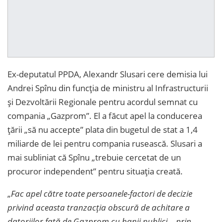
Ex-deputatul PPDA, Alexandr Slusari cere demisia lui
Andrei Spînu din funcția de ministru al Infrastructurii
și Dezvoltării Regionale pentru acordul semnat cu
compania „Gazprom”. El a făcut apel la conducerea
țării „să nu accepte” plata din bugetul de stat a 1,4
miliarde de lei pentru compania rusească. Slusari a
mai subliniat că Spînu „trebuie cercetat de un
procuror independent” pentru situația creată.
„
Fac apel către toate persoanele-factori de decizie
privind aceasta tranzacția obscură de achitare a
datoriilor față de Gazprom cu banii publici …prin