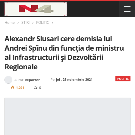
Home
STIRI
POLITIC
Alexandr Slusari cere demisia lui
Andrei Spînu din funcția de ministru
al Infrastructurii și Dezvoltării
Regionale
POLITIC
Pe
joi , 25 noiembrie 2021
Autor
Reporter
1.291
0