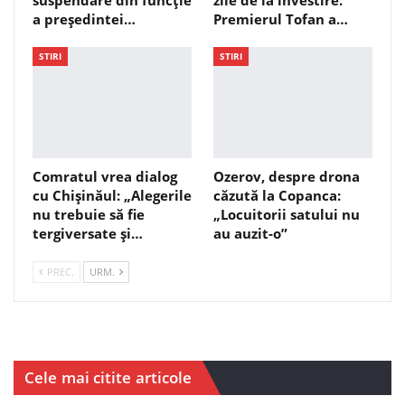
a președintei…
Premierul Tofan a…
STIRI
STIRI
Comratul vrea dialog
Ozerov, despre drona
cu Chișinăul: „Alegerile
căzută la Copanca:
nu trebuie să fie
„Locuitorii satului nu
tergiversate și…
au auzit-o”
PREC.
URM.
Cele mai citite articole