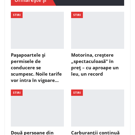
STIRI
STIRI
Pașapoartele și
Motorina, creștere
permisele de
„spectaculoasă” în
conducere se
preț – cu aproape un
scumpesc. Noile tarife
leu, un record
vor intra în vigoare…
STIRI
STIRI
Două persoane din
Carburanții continuă