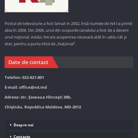
Postul de televiziune a fost lansat in 2002, însă numele de N4 l-a primit
abia în 2006. Din 2006, unul din scopurile canalului a fost de a deveni
unul național. Astăzi,
N4 are acoperirea necesară atât în cablu cât și
eter, pentru a purta titlul de „Național”.
Date de contact
Telefon: 022-821-801
E-mail:
office@n4.md
Adresa: str. Șoseaua Hînceşti 38b,
Chișinău, Republica Moldova, MD-2012
Despre noi
Contacte