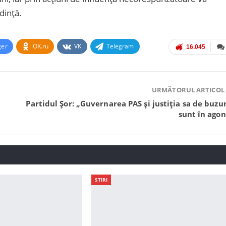
edință.
ger
OK.ru
VK
Telegram
16.045
URMĂTORUL ARTICOL
Partidul Șor: „Guvernarea PAS și justiția sa de buzu
sunt în agon
STIRI