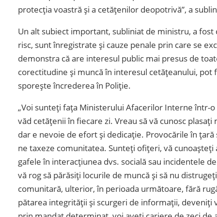
protecția voastră și a cetățenilor deopotrivă”, a sublin
Un alt subiect important, subliniat de ministru, a fost 
risc, sunt înregistrate și cauze penale prin care se ex
demonstra că are interesul public mai presus de toate
corectitudine și muncă în interesul cetățeanului, pot 
sporește încrederea în Poliție.
„Voi sunteți fața Ministerului Afacerilor Interne într
văd cetățenii în fiecare zi. Vreau să vă cunosc plasați m
dar e nevoie de efort și dedicație. Provocările în țară
ne taxeze comunitatea. Sunteți ofițeri, vă cunoașteți 
gafele în interacțiunea dvs. socială sau incidentele de
vă rog să părăsiți locurile de muncă și să nu distrugeț
comunitară, ulterior, în perioada următoare, fără rugă
pătarea integrității și scurgeri de informații, deveniți
prin mandat determinat, voi aveți cariere de zeci de a