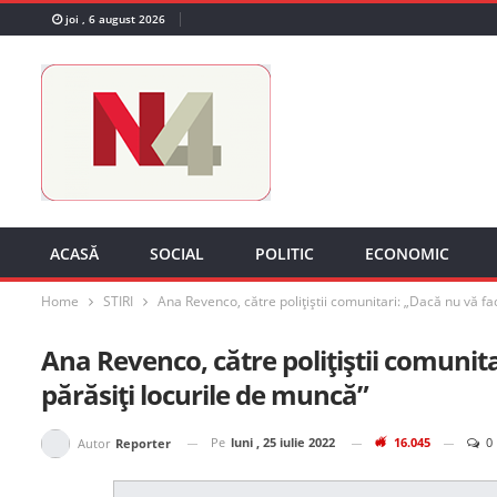
joi , 6 august 2026
ACASĂ
SOCIAL
POLITIC
ECONOMIC
Home
STIRI
Ana Revenco, către polițiștii comunitari: „Dacă nu vă fa
Ana Revenco, către polițiștii comunita
părăsiți locurile de muncă”
Pe
luni , 25 iulie 2022
16.045
0
Autor
Reporter