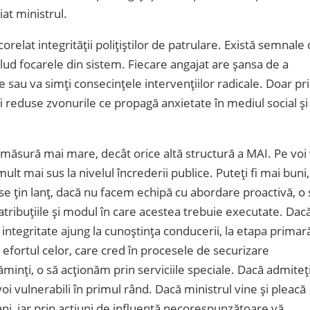
iat ministrul.
corelat integrității polițiștilor de patrulare. Există semnale
clud focarele din sistem. Fiecare angajat are șansa de a
 sau va simți consecințele intervențiilor radicale. Doar pr
fi reduse zvonurile ce propagă anxietate în mediul social și
-o măsură mai mare, decât orice altă structură a MAI. Pe voi
ult mai sus la nivelul încrederii publice. Puteți fi mai buni,
 se țin lanț, dacă nu facem echipă cu abordare proactivă, o 
atribuțiile și modul în care acestea trebuie executate. Dac
 integritate ajung la cunoștința conducerii, la etapa primar
i efortul celor, care cred în procesele de securizare
minți, o să acționăm prin serviciile speciale. Dacă admiteț
 voi vulnerabili în primul rând. Dacă ministrul vine și pleacă
ni, iar prin acțiuni de influență necorespunzătoare vă