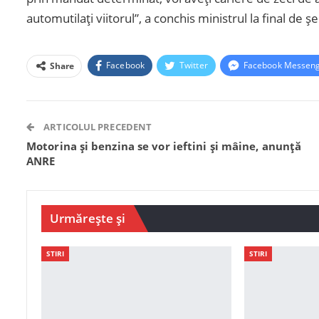
automutilați viitorul”, a conchis ministrul la final de ș
Facebook
Twitter
Facebook Messen
Share
ARTICOLUL PRECEDENT
Motorina și benzina se vor ieftini și mâine, anunță
ANRE
Urmărește și
STIRI
STIRI