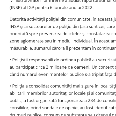
Ministrul Afacerilor Interne a audiat raportul sumar d
(INSP) al IGP pentru 6 luni ale anului 2022.
Datorită activității poliției din comunitate, în aceast
INSP și ai sectoarelor de poliție din țară sunt cei, car
orientată spre prevenirea delictelor și constatarea con
zone aglomerate sau în mediul individual. În acest amp
măsurabile, sumarul cărora îl prezentăm în continuar
• Polițiștii responsabili de ordinea publică au securiza
au participat circa 2 milioane de oameni. Un context d
când numărul evenimentelor publice s-a triplat față 
• Poliția a consolidat comunități mai sigure în localități
abilitării membrilor autorităților locale și ai comunită
public, a fost organizată funcționarea a 284 de consil
consiliilor, prind sondaje de opinie, au fost identific
drumuri publice, consum de substanțe sau dreptul de p