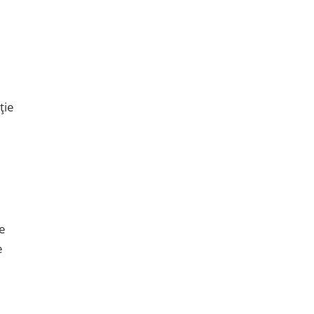
ție
ie
e