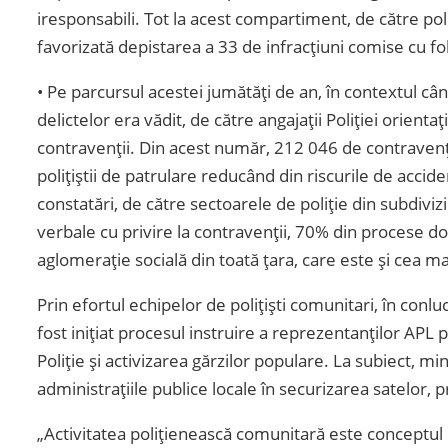
iresponsabili. Tot la acest compartiment, de către poliți
favorizată depistarea a 33 de infracțiuni comise cu f
• Pe parcursul acestei jumătăți de an, în contextul c
delictelor era vădit, de către angajații Poliției orient
contravenții. Din acest număr, 212 046 de contravenții
polițiștii de patrulare reducând din riscurile de acc
constatări, de către sectoarele de poliție din subdiviz
verbale cu privire la contravenții, 70% din procese d
aglomerație socială din toată țara, care este și cea ma
Prin efortul echipelor de polițiști comunitari, în con
fost inițiat procesul instruire a reprezentanților APL 
Poliție și activizarea gărzilor populare. La subiect, mini
administrațiile publice locale în securizarea satelor, 
„Activitatea polițienească comunitară este conceptul c