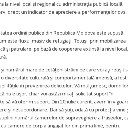
la nivel local și regional cu administrația publică locală,
a servi drept un indicator de apreciere a performanțelor dvs.
ilitatea ordinii publice din Republica Moldova este supusă
um este fluxul masiv de refugiați. Totuși, prin mobilizarea
ică și patrulare, pe bază de cooperare extinsă la nivel local,
tră.
 și numărul mare de cetățeni străini pe care voi ați reușit s
i o diversitate culturală și comportamentală imensă, a fost
abilitățile în prevenirea delictelor. Vă mulțumesc, domnilo
că nu e ușor, chiar voi astăzi mi-ați solicitat suport în
te să vă oferim suport. Din 20 iulie curent, avem în vigoar
iere și nesubordonare. Dar să știți, odată cu protecția vine 
 suplini numărul camerelor de supraveghere a traseelor, c
ea cu camere de corp a angajaților din prima linie, pentru