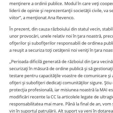
menținere a ordinii publice. Modul în care veți coopera 
liderii de opinie și reprezentanții societății civile, v
viitor”, a menționat Ana Revenco.
În prezent, din cauza războiului din statul vecin, stab
unor provocări, unele relativ noi în țara noastră, prec
ofițerilor și subofițerilor responsabili de ordinea publ
a reușit a securiza toți cetățenii noi veniți în țara noas
„Perioada dificilă generată de războiul din țara vecină
securizați în măsură de ordine publică și să gestionaț
testare pentru capacitățile voastre de comunicare și 
ofițeri și subofițeri dedicați comunităților sigure. Știu 
protecția profesională, iar misiunea noastră la MAI es
modificări recente la CC la articolele legate de ultrag
responsabilitatea mai mare. Până la final de an, vom
vin în suportul patrulării. Alt suport va veni în dotar