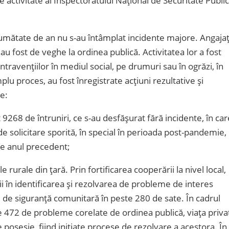
e activitate al Inspectoratului Național de Securitate Publi
ă jumătate de an nu s-au întâmplat incidente majore. Angajaț
e au fost de veghe la ordinea publică. Activitatea lor a fost
travențiilor în mediul social, pe drumuri sau în ogrăzi, în
lu proces, au fost înregistrate acțiuni rezultative și
e:
t 9268 de întruniri, ce s-au desfășurat fără incidente, în car
e solicitare sporită, în special în perioada post-pandemie,
de anul precedent;
le rurale din țară. Prin fortificarea cooperării la nivel local,
ții în identificarea și rezolvarea de probleme de interes
ii de siguranță comunitară în peste 280 de sate. În cadrul
ate 472 de probleme corelate de ordinea publică, viața priva
osesie, fiind inițiate procese de rezolvare a acestora. În