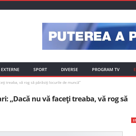
EXTERNE
SPORT
DIVERSE
PROGRAM TV
E
ceți treaba, vă rog să părăsiți locurile de muncă”
ri: „Dacă nu vă faceți treaba, vă rog să
ST