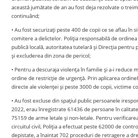
această jumătate de an au fost deja rezolvate o trei
continuând;
• Au fost securizați peste 400 de copii ce se aflau în s
comitere a delictelor. Poliția responsabilă de ordinea
publică locală, autoritatea tutelară și Direcția pentru 
și excluderea din zona de pericol;
• Pentru a descuraja violența în familie și a-i reduce m
ordine de restricție de urgență. Prin aplicarea ordinel
directe ale violenței și peste 3000 de copii, victime 
• Au fost excluse din spațiul public persoanele irespo
2022, erau înregistrate 61436 de persoane în calitate
75159 de arme letale și non-letale. Pentru verificarea 
circuitul civil, Poliția a efectuat peste 62000 de controa
depistate, a înaintat 702 proceduri de retragere a dre