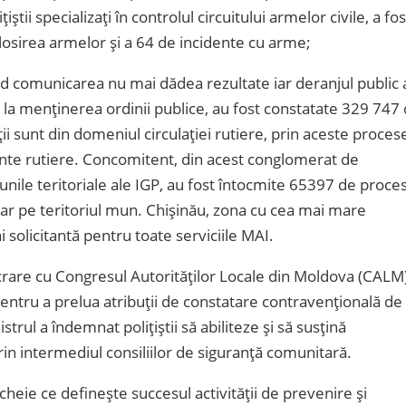
știi specializați în controlul circuitului armelor civile, a fos
olosirea armelor și a 64 de incidente cu arme;
ând comunicarea nu mai dădea rezultate iar deranjul public 
ați la menținerea ordinii publice, au fost constatate 329 747
 sunt din domeniul circulației rutiere, prin aceste proces
idente rutiere. Concomitent, din acest conglomerat de
iunile teritoriale ale IGP, au fost întocmite 65397 de proce
oar pe teritoriul mun. Chișinău, zona cu cea mai mare
i solicitantă pentru toate serviciile MAI.
lucrare cu Congresul Autorităților Locale din Moldova (CALM)
pentru a prelua atribuții de constatare contravențională de 
strul a îndemnat polițiștii să abiliteze și să susțină
prin intermediul consiliilor de siguranță comunitară.
heie ce definește succesul activității de prevenire și