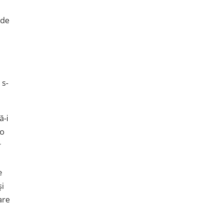
 de
 s-
ă-i
 o
r
e
și
are