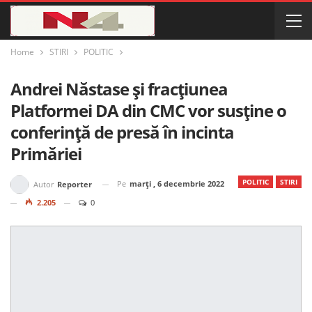
Home
STIRI
POLITIC
Andrei Năstase și fracțiunea
Platformei DA din CMC vor susține o
conferință de presă în incinta
Primăriei
POLITIC
STIRI
Pe
marți , 6 decembrie 2022
Autor
Reporter
2.205
0