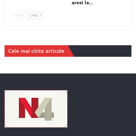
arest la…
PREC.
URM.
Cele mai citite articole