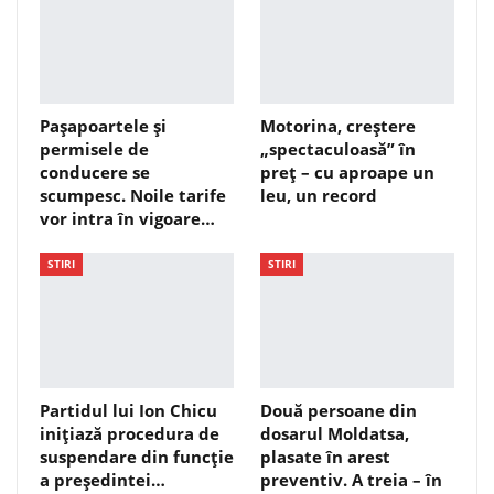
Pașapoartele și
Motorina, creștere
permisele de
„spectaculoasă” în
conducere se
preț – cu aproape un
scumpesc. Noile tarife
leu, un record
vor intra în vigoare…
STIRI
STIRI
Partidul lui Ion Chicu
Două persoane din
inițiază procedura de
dosarul Moldatsa,
suspendare din funcție
plasate în arest
a președintei…
preventiv. A treia – în