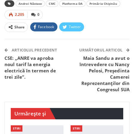
Andrei Năstase
CMC
Platforma DA
Primăria Chișinău
2.205
0
Facebook
Twitter
Share
Facebook Messenger
OK.ru
VK
Telegram
WhatsApp
Viber
ARTICOLUL PRECEDENT
URMĂTORUL ARTICOL
CSE: „ANRE va aproba
Maia Sandu a avut o
noul tarif la energia
întrevedere cu Nancy
electrică în termen de
Pelosi, Președinta
trei zile”.
Camerei
Reprezentanților din
Congresul SUA
Urmărește și
STIRI
STIRI