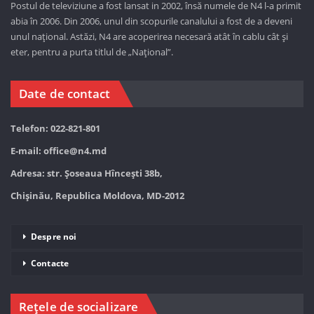
Postul de televiziune a fost lansat in 2002, însă numele de N4 l-a primit
abia în 2006. Din 2006, unul din scopurile canalului a fost de a deveni
unul național. Astăzi,
N4 are acoperirea necesară atât în cablu cât și
eter, pentru a purta titlul de „Național”.
Date de contact
Telefon: 022-821-801
E-mail:
office@n4.md
Adresa: str. Șoseaua Hînceşti 38b,
Chișinău, Republica Moldova, MD-2012
Despre noi
Contacte
Rețele de socializare