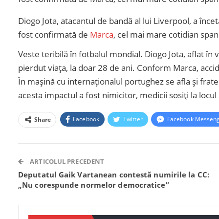
Diogo Jota, atacantul de bandă al lui Liverpool, a încet
fost confirmată de
Marca
, cel mai mare cotidian span
Veste teribilă în fotbalul mondial. Diogo Jota, aflat în
pierdut viața, la doar 28 de ani. Conform Marca, acci
În mașină cu internaționalul portughez se afla și fratel
acesta impactul a fost nimicitor, medicii sosiți la locu
Facebook
Twitter
Facebook Messen
Share
ARTICOLUL PRECEDENT
Deputatul Gaik Vartanean contestă numirile la CC:
„Nu corespunde normelor democratice”