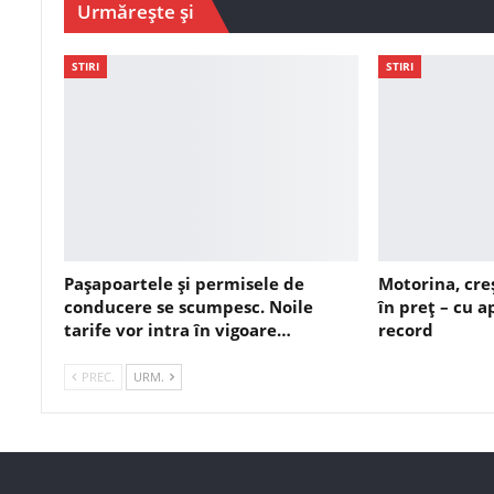
Urmărește și
STIRI
STIRI
Pașapoartele și permisele de
Motorina, cre
conducere se scumpesc. Noile
în preț – cu 
tarife vor intra în vigoare…
record
PREC.
URM.