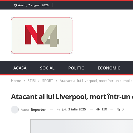
vineri , 7 august 2026
ACASĂ
SOCIAL
POLITIC
ECONOMIC
Home
STIRI
SPORT
Atacant al lui Liverpool, mort într-un cumplit
Atacant al lui Liverpool, mort într-un 
Pe
joi , 3 iulie 2025
130
0
Autor
Reporter