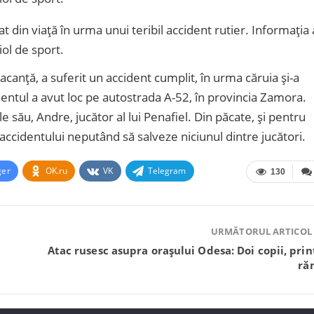
at din viață în urma unui teribil accident rutier. Informația 
iol de sport.
 vacanță, a suferit un accident cumplit, în urma căruia și-a
dentul a avut loc pe autostrada A-52, în provincia Zamora.
e său, Andre, jucător al lui Penafiel. Din păcate, și pentru
l accidentului neputând să salveze niciunul dintre jucători.
ger
OK.ru
VK
Telegram
130
URMĂTORUL ARTICOL
Atac rusesc asupra orașului Odesa: Doi copii, prin
răn