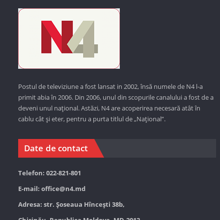
Postul de televiziune a fost lansat in 2002, însă numele de N4 l-a
primit abia în 2006. Din 2006, unul din scopurile canalului a fost de a
deveni unul național. Astăzi,
N4 are acoperirea necesară atât în
cablu cât și eter, pentru a purta titlul de „Național”.
Date de contact
Telefon: 022-821-801
E-mail:
office@n4.md
Adresa: str. Șoseaua Hînceşti 38b,
Chișinău, Republica Moldova, MD-2012