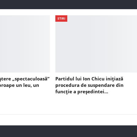
STIRI
ștere „spectaculoasă”
Partidul lui Ion Chicu inițiază
aproape un leu, un
procedura de suspendare din
funcție a președintei…