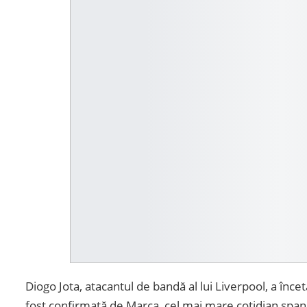
Diogo Jota, atacantul de bandă al lui Liverpool, a încet
fost confirmată de Marca, cel mai mare cotidian spani