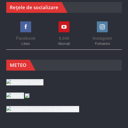
Rețele de socializare
Facebook
8,040
Instagram
Likes
Abonați
Followers
METEO