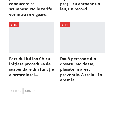
conducere se
preț – cu aproape un
scumpesc. Noile tarife
leu, un record
vor intra în vigoare…
STIRI
STIRI
Partidul lui Ion Chicu
Două persoane din
inițiază procedura de
dosarul Moldatsa,
suspendare din funcție
plasate în arest
a președintei…
preventiv. A treia – în
arest la…
PREC.
URM.