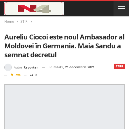
Home
STIRI
Aureliu Ciocoi este noul Ambasador al
Moldovei în Germania. Maia Sandu a
semnat decretul
STIRI
Pe
marți , 21 decembrie 2021
Autor
Reporter
794
0