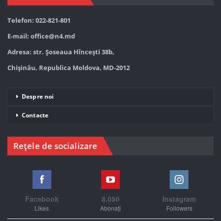
Telefon: 022-821-801
E-mail:
office@n4.md
Adresa: str. Șoseaua Hînceşti 38b,
Chișinău, Republica Moldova, MD-2012
Despre noi
Contacte
Rețele de socializare
Facebook
8,050
Instagram
Likes
Abonați
Followers