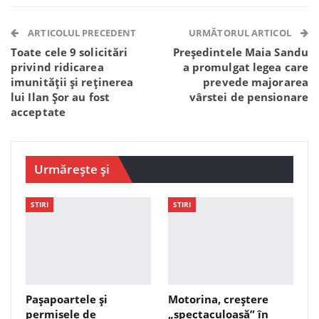
Facebook Messenger
OK.ru
VK
Telegram
WhatsApp
Viber
ARTICOLUL PRECEDENT
URMĂTORUL ARTICOL
Toate cele 9 solicitări
Președintele Maia Sandu
privind ridicarea
a promulgat legea care
imunității și reținerea
prevede majorarea
lui Ilan Șor au fost
vârstei de pensionare
acceptate
Urmărește și
STIRI
STIRI
Pașapoartele și
Motorina, creștere
permisele de
„spectaculoasă” în