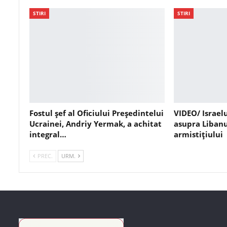
STIRI
STIRI
Fostul șef al Oficiului Președintelui
VIDEO/ Israel
Ucrainei, Andriy Yermak, a achitat
asupra Libanu
integral…
armistițiului
PREC.
URM.