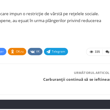
 care impun o restricție de vârstă pe rețelele sociale.
uropene, au eșuat în urma plângerilor privind reducerea
ger
OK.ru
VK
Telegram
335
URMĂTORUL ARTICOL
Carburanții continuă să se ieftinea