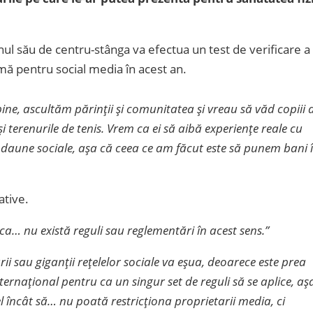
ul său de centru-stânga va efectua un test de verificare a
imă pentru social media în acest an.
bine, ascultăm părinții și comunitatea și vreau să văd copiii 
e și terenurile de tenis. Vrem ca ei să aibă experiențe reale cu
 daune sociale, așa că ceea ce am făcut este să punem bani 
ative.
ca… nu există reguli sau reglementări în acest sens.”
i sau giganții rețelelor sociale va eșua, deoarece este prea
nternațional pentru ca un singur set de reguli să se aplice, aș
el încât să… nu poată restricționa proprietarii media, ci