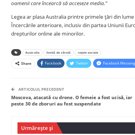
oamenii care încearcă să acceseze media.”
Legea ar plasa Australia printre primele țări din lume
Încercările anterioare, inclusiv din partea Uniunii E
drepturilor online ale minorilor.
Australia
limită de vârstă
rețele sociale
Facebook
Twitter
Facebook Messen
Share
ARTICOLUL PRECEDENT
Moscova, atacată cu drone. O femeie a fost ucisă, iar
peste 30 de zboruri au fost suspendate
Urmărește și