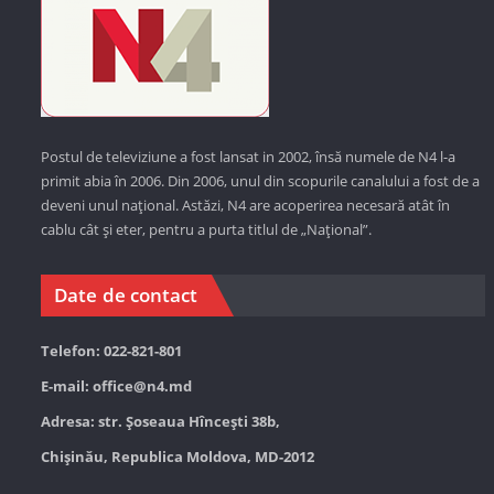
Postul de televiziune a fost lansat in 2002, însă numele de N4 l-a
primit abia în 2006. Din 2006, unul din scopurile canalului a fost de a
deveni unul național. Astăzi,
N4 are acoperirea necesară atât în
cablu cât și eter, pentru a purta titlul de „Național”.
Date de contact
Telefon: 022-821-801
E-mail:
office@n4.md
Adresa: str. Șoseaua Hînceşti 38b,
Chișinău, Republica Moldova, MD-2012