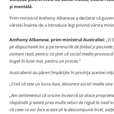
și mentală.
Prim-ministrul Anthony Albanese a declarat că guvern
vârstei înainte de a introduce legi privind vârsta min
Anthony Albanese, prim-ministrul Australiei:
„Ei 
pe dispozitivele lor și pe terenurile de fotbal și piscinel
oameni reali, pentru că știm că social media provoacă
buget în luna mai, pentru un proces.”
Australienii au păreri împărțite în privința acestei iniți
„Cred că este un lucru bun, deoarece social media este 
„Am sentimentul că oricine încearcă să atace proprietari
răspândit și există prea multe seturi de reguli la nivel i
că ceea ce vor face ei este să le descompună încet, astf