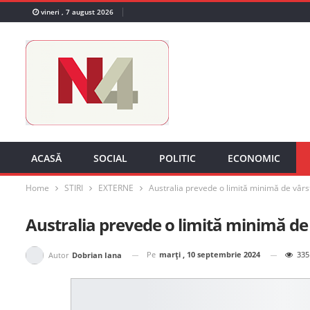
vineri , 7 august 2026
ACASĂ
SOCIAL
POLITIC
ECONOMIC
Home
STIRI
EXTERNE
Australia prevede o limită minimă de vârst
Australia prevede o limită minimă de 
Pe
marți , 10 septembrie 2024
335
Autor
Dobrian Iana