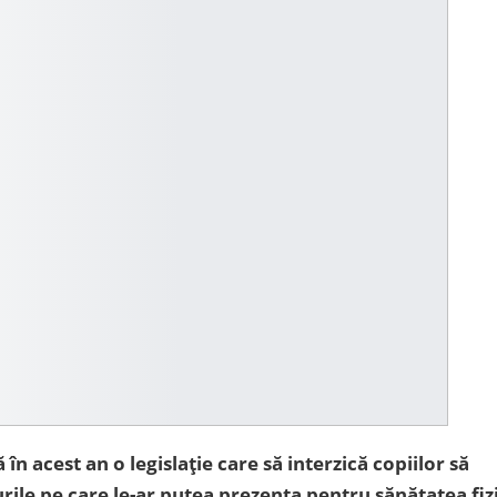
în acest an o legislație care să interzică copiilor să
urile pe care le-ar putea prezenta pentru sănătatea fiz