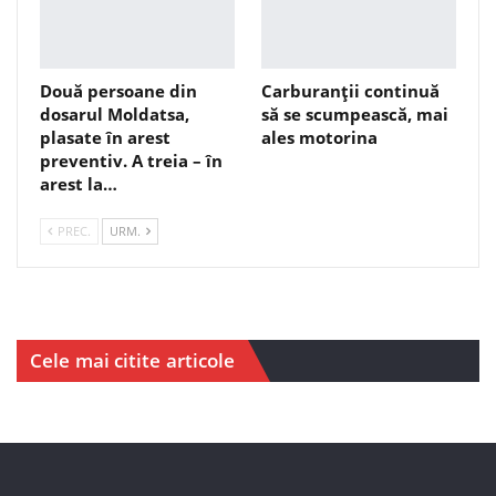
Două persoane din
Carburanții continuă
dosarul Moldatsa,
să se scumpească, mai
plasate în arest
ales motorina
preventiv. A treia – în
arest la…
PREC.
URM.
Cele mai citite articole