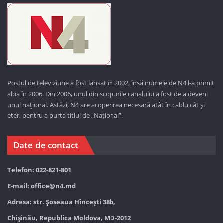
Postul de televiziune a fost lansat in 2002, însă numele de N4 l-a primit
abia în 2006. Din 2006, unul din scopurile canalului a fost de a deveni
unul național. Astăzi,
N4 are acoperirea necesară atât în cablu cât și
eter, pentru a purta titlul de „Național”.
Date de contact
Telefon: 022-821-801
E-mail:
office@n4.md
Adresa: str. Șoseaua Hînceşti 38b,
Chișinău, Republica Moldova, MD-2012