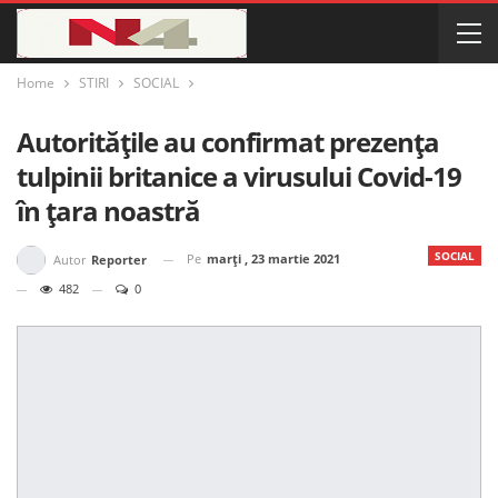
Home
STIRI
SOCIAL
Autoritățile au confirmat prezența
tulpinii britanice a virusului Covid-19
în țara noastră
SOCIAL
Pe
marți , 23 martie 2021
Autor
Reporter
482
0