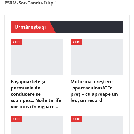
PSRM-Sor-Candu-Filip”
Urmărește și
STIRI
STIRI
Pașapoartele și
Motorina, creștere
permisele de
„spectaculoasă” în
conducere se
preț – cu aproape un
scumpesc. Noile tarife
leu, un record
vor intra în vigoare…
STIRI
STIRI