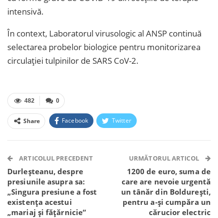
intensivă.
În context, Laboratorul virusologic al ANSP continuă
selectarea probelor biologice pentru monitorizarea
circulaţiei tulpinilor de SARS CoV-2.
482
0
Facebook
Twitter
Share
Facebook Messenger
OK.ru
VK
Telegram
WhatsApp
Viber
ARTICOLUL PRECEDENT
URMĂTORUL ARTICOL
Durleșteanu, despre
1200 de euro, suma de
presiunile asupra sa:
care are nevoie urgentă
„Singura presiune a fost
un tânăr din Boldurești,
existența acestui
pentru a-și cumpăra un
„mariaj și fățărnicie”
cărucior electric