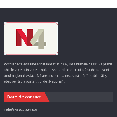
Postul de televiziune a fost lansat in 2002, însă numele de N4 l-a primit
abia în 2006. Din 2006, unul din scopurile canalului a fost de a deveni
unul național. Astăzi,
N4 are acoperirea necesară atât în cablu cât și
eter, pentru a purta titlul de „Național”.
Date de contact
Telefon: 022-821-801