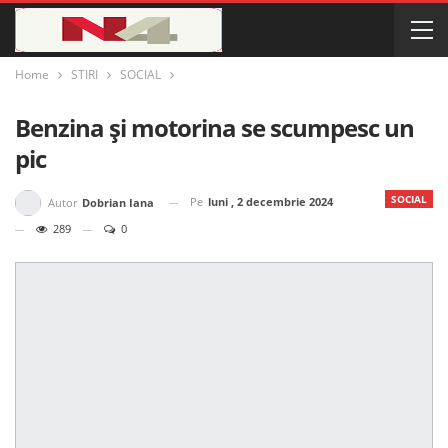
Home
STIRI
SOCIAL
Benzina și motorina se scumpesc un
pic
SOCIAL
Pe
luni , 2 decembrie 2024
Autor
Dobrian Iana
289
0