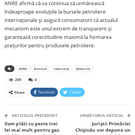
ANRE afirmă că va continua să urmărească
îndeaproape evoluțiile la bursele petroliere
internaționale și asigură consumatorii că actualul
mecanism este unul extrem de transparent și
garantează corectitudine maximă la formarea
prețurilor pentru produsele petroliere.
ANRE
Benzină
Caburanți
Motorină
289
0
Facebook
Twitter
Share
Facebook Messenger
OK.ru
VK
Telegram
WhatsApp
Viber
ARTICOLUL PRECEDENT
URMĂTORUL ARTICOL
Vom plăti cu peste trei
Juriștii Primăriei
lei mai mult pentru gaz.
Chișinău vor depune un