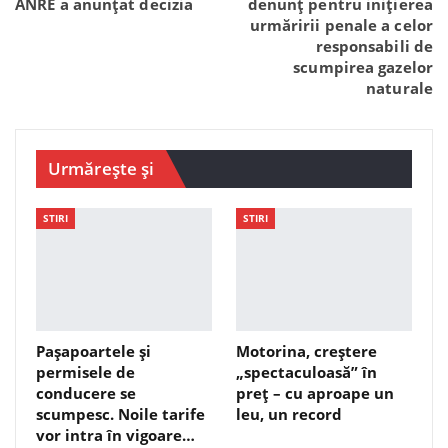
ANRE a anunțat decizia
denunț pentru inițierea
urmăririi penale a celor
responsabili de
scumpirea gazelor
naturale
Urmărește și
STIRI
STIRI
Pașapoartele și
Motorina, creștere
permisele de
„spectaculoasă” în
conducere se
preț – cu aproape un
scumpesc. Noile tarife
leu, un record
vor intra în vigoare…