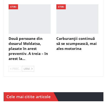
STIRI
STIRI
Două persoane din
Carburanții continuă
dosarul Moldatsa,
să se scumpească, mai
plasate în arest
ales motorina
preventiv. A treia – în
arest la…
PREC.
URM.
Cele mai citite articole