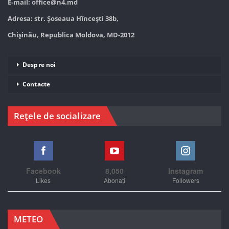
E-mail:
office@n4.md
Adresa: str. Șoseaua Hînceşti 38b,
Chișinău, Republica Moldova, MD-2012
Despre noi
Contacte
Rețele de socializare
Facebook
8,050
Instagram
Likes
Abonați
Followers
METEO