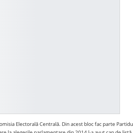
Comisia Electorală Centrală. Din acest bloc fac parte Partidu
are la alegerile parlamentare din 2014 l-a avut cap de listă