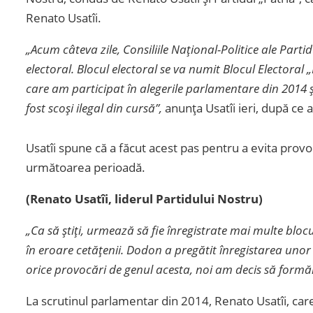
Renato Usatîi.
„Acum câteva zile, Consiliile Național-Politice ale Parti
electoral. Blocul electoral se va numit Blocul Electoral 
care am participat în alegerile parlamentare din 2014 și
fost scoși ilegal din cursă”,
anunța Usatîi ieri, după ce 
Usatîi spune că a făcut acest pas pentru a evita provoc
următoarea perioadă.
(Renato Usatîi, liderul Partidului Nostru)
„Ca să știți, urmează să fie înregistrate mai multe bloc
în eroare cetățenii. Dodon a pregătit înregistarea unor b
orice provocări de genul acesta, noi am decis să formăm
La scrutinul parlamentar din 2014, Renato Usatîi, care 