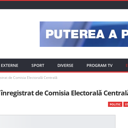
EXTERNE
SPORT
DIVERSE
PROGRAM TV
E
gistrat de Comisia Electorală Centrală
t înregistrat de Comisia Electorală Central
POLITIC
ST