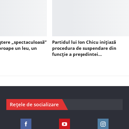
ștere „spectaculoasă”
Partidul lui Ion Chicu inițiază
aproape un leu, un
procedura de suspendare din
funcție a președintei…
Rețele de socializare