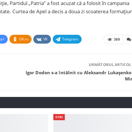
iție, Partidul „Patria” a fost acuzat că a folosit în campania
ătate. Curtea de Apel a decis a doua zi scoaterea formațiun
ger
OK.ru
VK
Telegram
369
URMĂTORUL ARTICOL
Igor Dodon s-a întâlnit cu Aleksandr Lukașenko,
Mi
STIRI