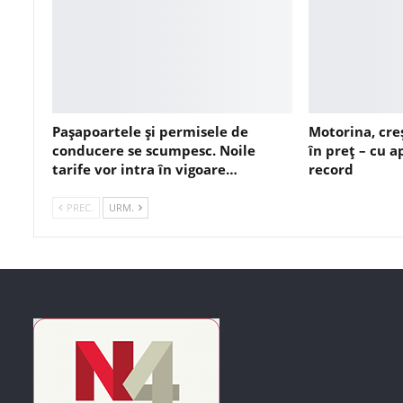
Pașapoartele și permisele de
Motorina, cre
conducere se scumpesc. Noile
în preț – cu 
tarife vor intra în vigoare…
record
PREC.
URM.