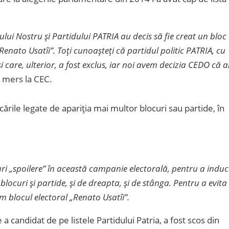
dului Nostru și Partidului PATRIA au decis să fie creat un bloc
„Renato Usatîi”. Toți cunoașteți că partidul politic PATRIA, cu
 care, ulterior, a fost exclus, iar noi avem decizia CEDO că 
a mers la CEC.
ările legate de apariția mai multor blocuri sau partide, în
uri „spoilere” în această campanie electorală, pentru a induc
locuri și partide, și de dreapta, și de stânga. Pentru a evita
 blocul electoral „Renato Usatîi”.
a candidat de pe listele Partidului Patria, a fost scos din