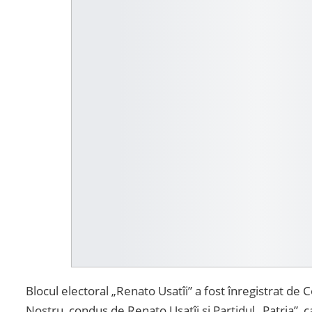
Blocul electoral „Renato Usatîi” a fost înregistrat de 
Nostru, condus de Renato Usatîi și Partidul „Patria”, c