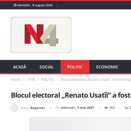
sâmbătă , 8 august 2026
ACASĂ
SOCIAL
POLITIC
ECONOMIC
Home
STIRI
POLITIC
Blocul electoral „Renato Usatîi” a fost înre
Blocul electoral „Renato Usatîi” a fos
Pe
miercuri , 5 mai 2021
369
0
Autor
Reporter