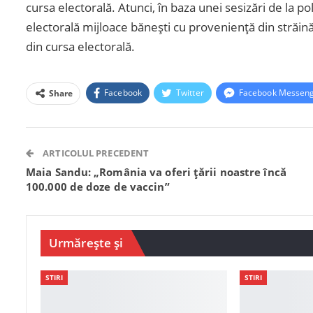
cursa electorală. Atunci, în baza unei sesizări de la pol
electorală mijloace bănești cu proveniență din străin
din cursa electorală.
Facebook
Twitter
Facebook Messen
Share
ARTICOLUL PRECEDENT
Maia Sandu: „România va oferi țării noastre încă
100.000 de doze de vaccin”
Urmărește și
STIRI
STIRI