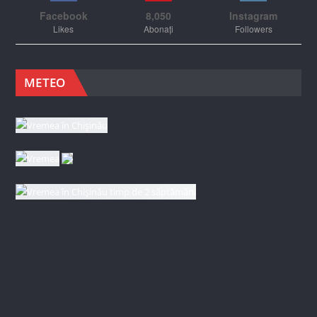
Facebook
8,050
Instagram
Likes
Abonați
Followers
METEO