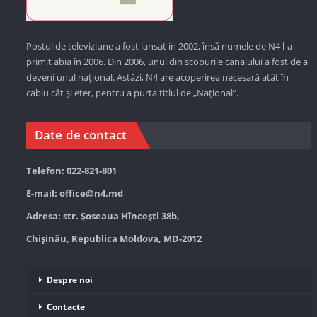
Postul de televiziune a fost lansat in 2002, însă numele de N4 l-a
primit abia în 2006. Din 2006, unul din scopurile canalului a fost de a
deveni unul național. Astăzi,
N4 are acoperirea necesară atât în
cablu cât și eter, pentru a purta titlul de „Național”.
Date de contact
Telefon: 022-821-801
E-mail:
office@n4.md
Adresa: str. Șoseaua Hînceşti 38b,
Chișinău, Republica Moldova, MD-2012
Despre noi
Contacte