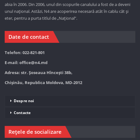
abia în 2006. Din 2006, unul din scopurile canalului a fost de a deveni
unul național. Astăzi,
N4 are acoperirea necesară atât în cablu cât și
eter, pentru a purta titlul de „Național”.
Date de contact
Telefon: 022-821-801
E-mail:
office@n4.md
Adresa: str. Șoseaua Hînceşti 38b,
Chișinău, Republica Moldova, MD-2012
Despre noi
Contacte
Rețele de socializare