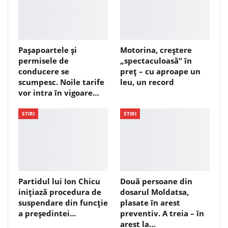
Pașapoartele și
Motorina, creștere
permisele de
„spectaculoasă” în
conducere se
preț – cu aproape un
scumpesc. Noile tarife
leu, un record
vor intra în vigoare…
STIRI
STIRI
Partidul lui Ion Chicu
Două persoane din
inițiază procedura de
dosarul Moldatsa,
suspendare din funcție
plasate în arest
a președintei…
preventiv. A treia – în
arest la…