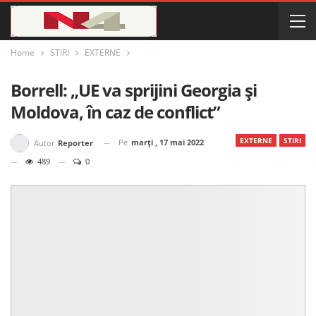
Home
STIRI
EXTERNE
Borrell: „UE va sprijini Georgia și
Moldova, în caz de conflict”
EXTERNE
STIRI
Pe
marți , 17 mai 2022
Autor
Reporter
489
0