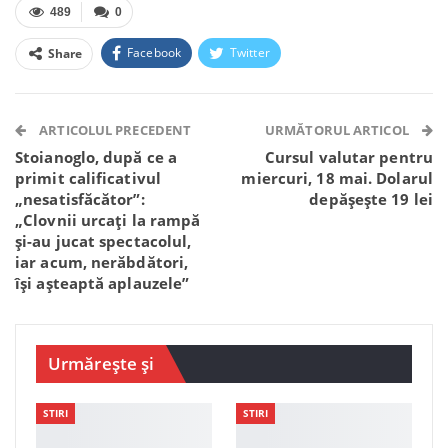
489
0
Facebook
Twitter
Share
Facebook Messenger
OK.ru
VK
Telegram
WhatsApp
Viber
ARTICOLUL PRECEDENT
URMĂTORUL ARTICOL
Stoianoglo, după ce a
Cursul valutar pentru
primit calificativul
miercuri, 18 mai. Dolarul
„nesatisfăcător”:
depășește 19 lei
„Clovnii urcați la rampă
și-au jucat spectacolul,
iar acum, nerăbdători,
își așteaptă aplauzele”
Urmărește și
STIRI
STIRI