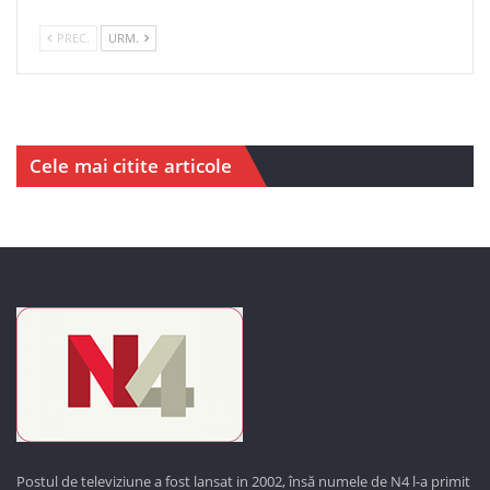
PREC.
URM.
Cele mai citite articole
Postul de televiziune a fost lansat in 2002, însă numele de N4 l-a primit