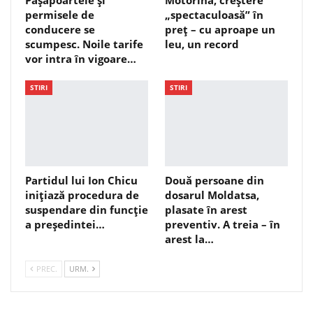
permisele de
„spectaculoasă” în
conducere se
preț – cu aproape un
scumpesc. Noile tarife
leu, un record
vor intra în vigoare…
STIRI
STIRI
Partidul lui Ion Chicu
Două persoane din
inițiază procedura de
dosarul Moldatsa,
suspendare din funcție
plasate în arest
a președintei…
preventiv. A treia – în
arest la…
PREC.
URM.