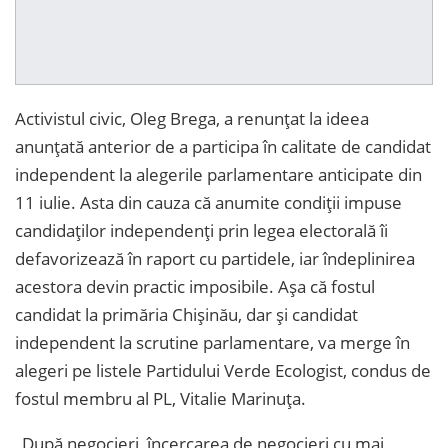
Activistul civic, Oleg Brega, a renunțat la ideea
anunțată anterior de a participa în calitate de candidat
independent la alegerile parlamentare anticipate din
11 iulie. Asta din cauza că anumite condiții impuse
candidaților independenți prin legea electorală îi
defavorizează în raport cu partidele, iar îndeplinirea
acestora devin practic imposibile. Așa că fostul
candidat la primăria Chișinău, dar și candidat
independent la scrutine parlamentare, va merge în
alegeri pe listele Partidului Verde Ecologist, condus de
fostul membru al PL, Vitalie Marinuța.
„După negocieri, încercarea de negocieri cu mai