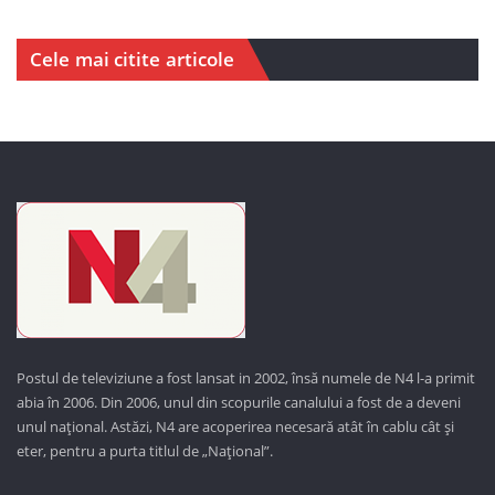
Cele mai citite articole
Postul de televiziune a fost lansat in 2002, însă numele de N4 l-a primit
abia în 2006. Din 2006, unul din scopurile canalului a fost de a deveni
unul național. Astăzi,
N4 are acoperirea necesară atât în cablu cât și
eter, pentru a purta titlul de „Național”.