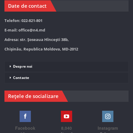
Date de contact
Telefon: 022-821-801
E-mail:
office@n4.md
Adresa: str. Șoseaua Hînceşti 38b,
Chișinău, Republica Moldova, MD-2012
Despre noi
Contacte
Rețele de socializare
Facebook
8,040
Instagram