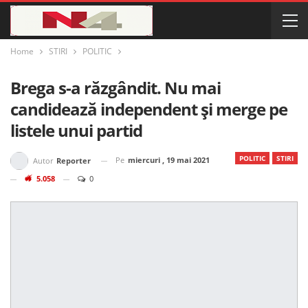
Home
STIRI
POLITIC
Brega s-a răzgândit. Nu mai
candidează independent și merge pe
listele unui partid
POLITIC
STIRI
Pe
miercuri , 19 mai 2021
Autor
Reporter
5.058
0