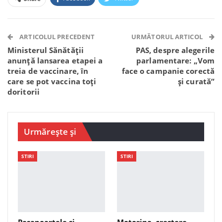
Facebook Messenger
OK.ru
VK
Telegram
WhatsApp
Viber
ARTICOLUL PRECEDENT
URMĂTORUL ARTICOL
Ministerul Sănătății
PAS, despre alegerile
anunță lansarea etapei a
parlamentare: „Vom
treia de vaccinare, în
face o campanie corectă
care se pot vaccina toți
și curată”
doritorii
Urmărește și
STIRI
STIRI
Pașapoartele și
Motorina, creștere