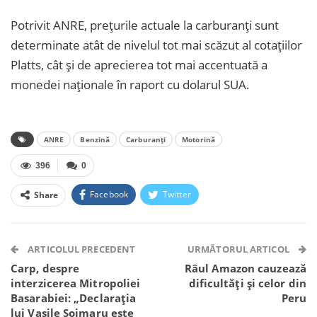
Potrivit ANRE, prețurile actuale la carburanți sunt
determinate atât de nivelul tot mai scăzut al cotațiilor
Platts, cât și de aprecierea tot mai accentuată a
monedei naționale în raport cu dolarul SUA.
ANRE
Benzină
Carburanți
Motorină
396
0
Facebook
Twitter
Share
Facebook Messenger
OK.ru
VK
Telegram
WhatsApp
Viber
ARTICOLUL PRECEDENT
URMĂTORUL ARTICOL
Carp, despre
Râul Amazon cauzează
interzicerea Mitropoliei
dificultăți și celor din
Basarabiei: „Declarația
Peru
lui Vasile Șoimaru este