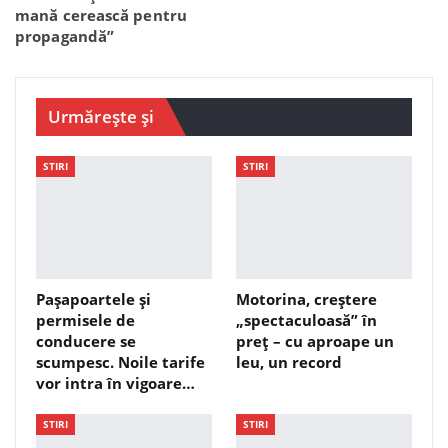
mană cerească pentru
propagandă”
Urmărește și
STIRI
STIRI
Pașapoartele și
Motorina, creștere
permisele de
„spectaculoasă” în
conducere se
preț – cu aproape un
scumpesc. Noile tarife
leu, un record
vor intra în vigoare…
STIRI
STIRI