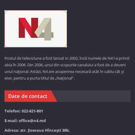
Postul de televiziune a fost lansat in 2002, însă numele de N4 l-a primit
abia în 2006. Din 2006, unul din scopurile canalului a fost de a deveni
unul național. Astăzi,
N4 are acoperirea necesară atât în cablu cât și
eter, pentru a purta titlul de „Național”.
Date de contact
Telefon: 022-821-801
E-mail:
office@n4.md
Adresa: str. Șoseaua Hînceşti 38b,