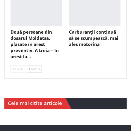
Două persoane din
Carburanții continuă
dosarul Moldatsa,
să se scumpească, mai
plasate în arest
ales motorina
preventiv. A treia – în
arest la…
PREC.
URM.
Cele mai citite articole