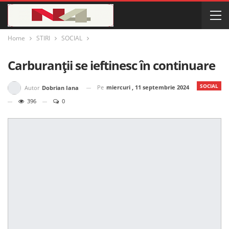
Home
STIRI
SOCIAL
Carburanții se ieftinesc în continuare
SOCIAL
Pe
miercuri , 11 septembrie 2024
Autor
Dobrian Iana
396
0