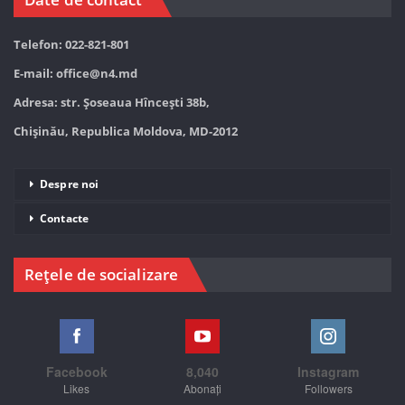
Telefon: 022-821-801
E-mail:
office@n4.md
Adresa: str. Șoseaua Hînceşti 38b,
Chișinău, Republica Moldova, MD-2012
Despre noi
Contacte
Rețele de socializare
Facebook
8,040
Instagram
Likes
Abonați
Followers