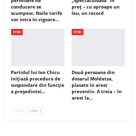
permisele de
„spectaculoasă” în
conducere se
preț – cu aproape un
scumpesc. Noile tarife
leu, un record
vor intra în vigoare…
STIRI
STIRI
Partidul lui Ion Chicu
Două persoane din
inițiază procedura de
dosarul Moldatsa,
suspendare din funcție
plasate în arest
a președintei…
preventiv. A treia – în
arest la…
PREC.
URM.