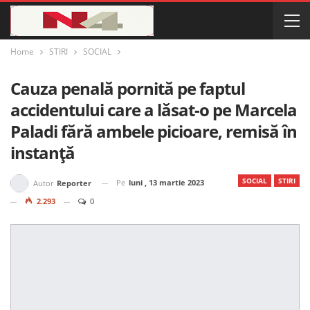
Home
STIRI
SOCIAL
Cauza penală pornită pe faptul
accidentului care a lăsat-o pe Marcela
Paladi fără ambele picioare, remisă în
instanță
SOCIAL
STIRI
Pe
luni , 13 martie 2023
Autor
Reporter
2.293
0