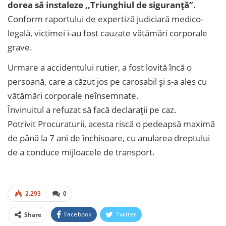
dorea să instaleze ,,Triunghiul de siguranță”.
Conform raportului de expertiză judiciară medico-
legală, victimei i-au fost cauzate vătămări corporale
grave.
Urmare a accidentului rutier, a fost lovită încă o
persoană, care a căzut jos pe carosabil și s-a ales cu
vătămări corporale neînsemnate.
Învinuitul a refuzat să facă declarații pe caz.
Potrivit Procuraturii, acesta riscă o pedeapsă maximă
de până la 7 ani de închisoare, cu anularea dreptului
de a conduce mijloacele de transport.
2.293
0
Facebook
Twitter
Share