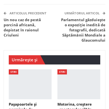
Facebook Messenger
OK.ru
VK
Telegram
WhatsApp
Viber
ARTICOLUL PRECEDENT
URMĂTORUL ARTICOL
Un nou caz de pestă
Parlamentul găzduiește
porcină africană,
o expoziție inedită de
depistat în raionul
fotografii, dedicată
Criuleni
Săptămânii Mondiale a
Glaucomului
Urmărește și
STIRI
STIRI
Pașapoartele și
Motorina, creștere