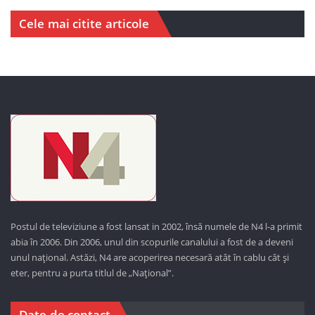
Cele mai citite articole
Postul de televiziune a fost lansat in 2002, însă numele de N4 l-a primit
abia în 2006. Din 2006, unul din scopurile canalului a fost de a deveni
unul național. Astăzi,
N4 are acoperirea necesară atât în cablu cât și
eter, pentru a purta titlul de „Național”.
Date de contact