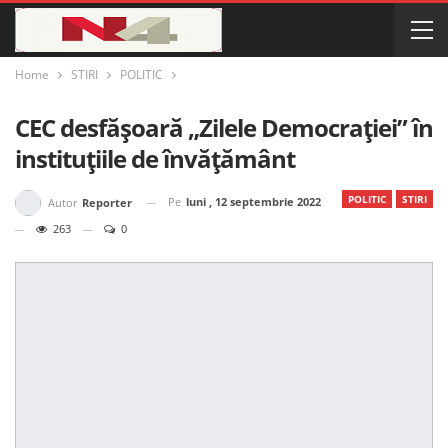
Home
STIRI
POLITIC
CEC desfășoară „Zilele Democrației” în
instituțiile de învățământ
POLITIC
STIRI
Pe
luni , 12 septembrie 2022
Autor
Reporter
263
0