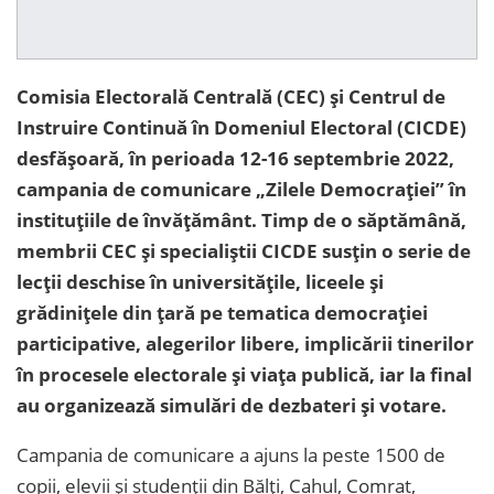
Comisia Electorală Centrală (CEC) și Centrul de
Instruire Continuă în Domeniul Electoral (CICDE)
desfășoară, în perioada 12-16 septembrie 2022,
campania de comunicare „Zilele Democrației” în
instituțiile de învățământ. Timp de o săptămână,
membrii CEC și specialiștii CICDE susțin o serie de
lecții deschise în universitățile, liceele și
grădinițele din țară pe tematica democrației
participative, alegerilor libere, implicării tinerilor
în procesele electorale și viața publică, iar la final
au organizează simulări de dezbateri și votare.
Campania de comunicare a ajuns la peste 1500 de
copii, elevii și studenții din Bălți, Cahul, Comrat,