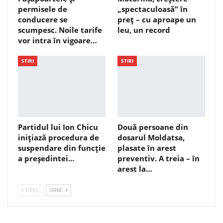
permisele de
„spectaculoasă” în
conducere se
preț – cu aproape un
scumpesc. Noile tarife
leu, un record
vor intra în vigoare…
STIRI
STIRI
Partidul lui Ion Chicu
Două persoane din
inițiază procedura de
dosarul Moldatsa,
suspendare din funcție
plasate în arest
a președintei…
preventiv. A treia – în
arest la…
PREC.
URM.