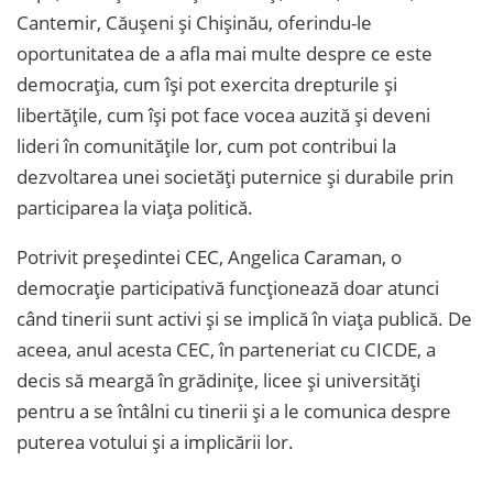
Cantemir, Căușeni și Chișinău, oferindu-le
oportunitatea de a afla mai multe despre ce este
democrația, cum își pot exercita drepturile și
libertățile, cum își pot face vocea auzită și deveni
lideri în comunitățile lor, cum pot contribui la
dezvoltarea unei societăți puternice și durabile prin
participarea la viața politică.
Potrivit președintei CEC, Angelica Caraman, o
democraţie participativă funcţionează doar atunci
când tinerii sunt activi și se implică în viața publică. De
aceea, anul acesta CEC, în parteneriat cu CICDE, a
decis să meargă în grădinițe, licee și universități
pentru a se întâlni cu tinerii și a le comunica despre
puterea votului și a implicării lor.