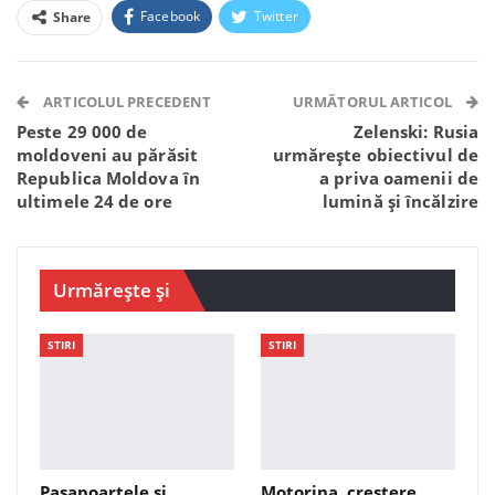
Facebook
Twitter
Share
Facebook Messenger
OK.ru
VK
Telegram
WhatsApp
Viber
ARTICOLUL PRECEDENT
URMĂTORUL ARTICOL
Peste 29 000 de
Zelenski: Rusia
moldoveni au părăsit
urmărește obiectivul de
Republica Moldova în
a priva oamenii de
ultimele 24 de ore
lumină şi încălzire
Urmărește și
STIRI
STIRI
Pașapoartele și
Motorina, creștere