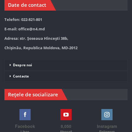
Date de contact
Telefon: 022-821-801
E-mail:
office@n4.md
Adresa: str. Șoseaua Hînceşti 38b,
Chișinău, Republica Moldova, MD-2012
Despre noi
Contacte
Rețele de socializare
Facebook
8,050
Instagram
Likes
Abonați
Followers