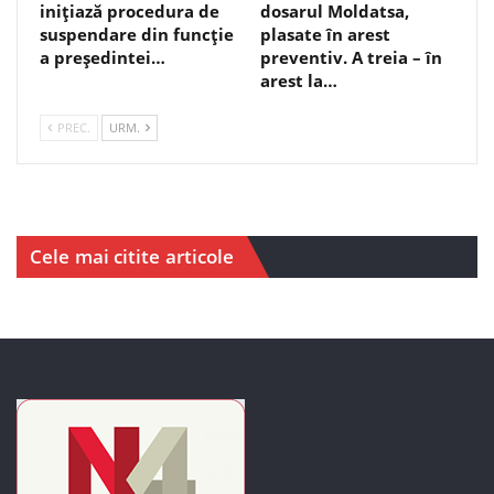
inițiază procedura de
dosarul Moldatsa,
suspendare din funcție
plasate în arest
a președintei…
preventiv. A treia – în
arest la…
PREC.
URM.
Cele mai citite articole