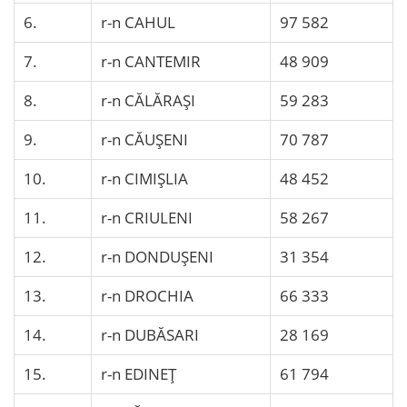
6.
r-n CAHUL
97 582
7.
r-n CANTEMIR
48 909
8.
r-n CĂLĂRAŞI
59 283
9.
r-n CĂUŞENI
70 787
10.
r-n CIMIŞLIA
48 452
11.
r-n CRIULENI
58 267
12.
r-n DONDUŞENI
31 354
13.
r-n DROCHIA
66 333
14.
r-n DUBĂSARI
28 169
15.
r-n EDINEŢ
61 794