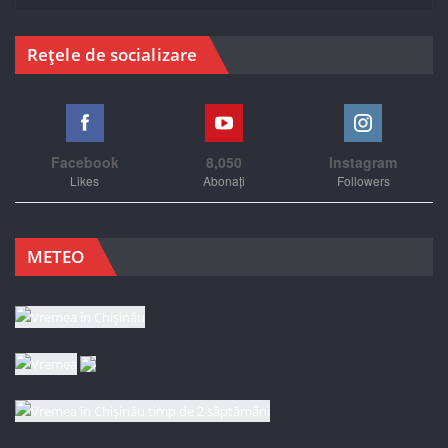
Rețele de socializare
Facebook
8,050
Instagram
Likes
Abonați
Followers
METEO