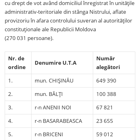
cu drept de vot având domiciliul înregistrat în unitățile
administrativ-teritoriale din stânga Nistrului, aflate
provizoriu în afara controlului suveran al autorităților
constituționale ale Republicii Moldova
(
270 031 persoane).
Nr. de
Număr
Denumire U.T.A
ordine
alegători
1.
mun. CHIŞINĂU
649 390
2.
mun. BĂLŢI
100 388
3.
r-n ANENII NOI
67 821
4.
r-n BASARABEASCA
23 655
5.
r-n BRICENI
59 012