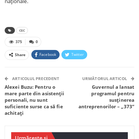
naționale.
CEC
375
0
Facebook
Twitter
Share
Facebook Messenger
OK.ru
VK
Telegram
WhatsApp
Viber
ARTICOLUL PRECEDENT
URMĂTORUL ARTICOL
Alexei Buzu: Pentru o
Guvernul a lansat
mare parte din asistenții
programul pentru
personali, nu sunt
susținerea
suficiente surse ca să fie
antreprenorilor – „373”
achitați
Urmărește și