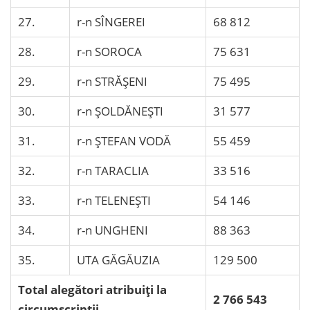
27.
r-n SÎNGEREI
68 812
28.
r-n SOROCA
75 631
29.
r-n STRĂŞENI
75 495
30.
r-n ŞOLDĂNEŞTI
31 577
31.
r-n ŞTEFAN VODĂ
55 459
32.
r-n TARACLIA
33 516
33.
r-n TELENEŞTI
54 146
34.
r-n UNGHENI
88 363
35.
UTA GĂGĂUZIA
129 500
Total alegători atribuiți la
2 766 543
circumscripții