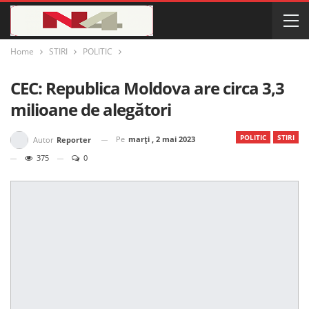
Home
STIRI
POLITIC
CEC: Republica Moldova are circa 3,3
milioane de alegători
POLITIC
STIRI
Pe
marți , 2 mai 2023
Autor
Reporter
375
0