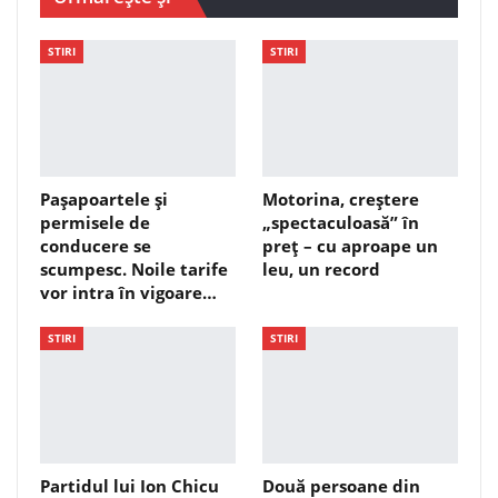
STIRI
STIRI
Pașapoartele și
Motorina, creștere
permisele de
„spectaculoasă” în
conducere se
preț – cu aproape un
scumpesc. Noile tarife
leu, un record
vor intra în vigoare…
STIRI
STIRI
Partidul lui Ion Chicu
Două persoane din