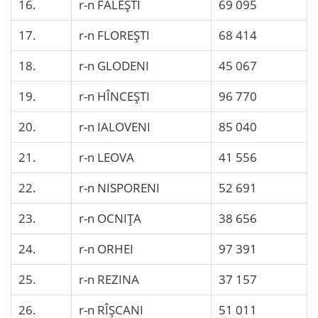
16.
r-n FĂLEŞTI
69 095
17.
r-n FLOREŞTI
68 414
18.
r-n GLODENI
45 067
19.
r-n HÎNCEŞTI
96 770
20.
r-n IALOVENI
85 040
21.
r-n LEOVA
41 556
22.
r-n NISPORENI
52 691
23.
r-n OCNIŢA
38 656
24.
r-n ORHEI
97 391
25.
r-n REZINA
37 157
26.
r-n RÎŞCANI
51 011