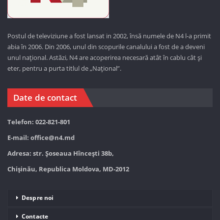
Postul de televiziune a fost lansat in 2002, însă numele de N4 l-a primit
abia în 2006. Din 2006, unul din scopurile canalului a fost de a deveni
unul național. Astăzi,
N4 are acoperirea necesară atât în cablu cât și
eter, pentru a purta titlul de „Național”.
Date de contact
Telefon: 022-821-801
E-mail:
office@n4.md
Adresa: str. Șoseaua Hînceşti 38b,
Chișinău, Republica Moldova, MD-2012
Despre noi
Contacte