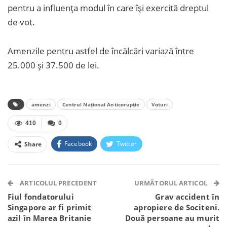
pentru a influența modul în care își exercită dreptul
de vot.
Amenzile pentru astfel de încălcări variază între
25.000 și 37.500 de lei.
amenzi
Centrul Național Anticorupție
Voturi
410
0
Facebook
Twitter
Share
Facebook Messenger
OK.ru
VK
Telegram
WhatsApp
Viber
ARTICOLUL PRECEDENT
URMĂTORUL ARTICOL
Fiul fondatorului
Grav accident în
Singapore ar fi primit
apropiere de Sociteni.
azil în Marea Britanie
Două persoane au murit