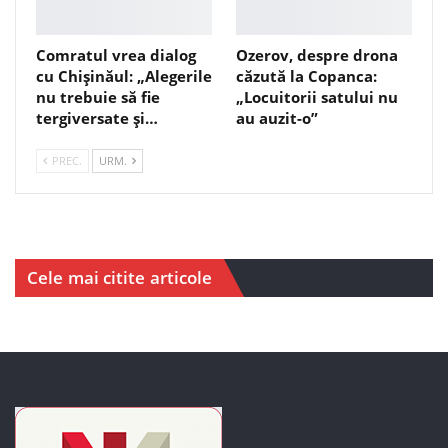
Comratul vrea dialog
Ozerov, despre drona
cu Chișinăul: „Alegerile
căzută la Copanca:
nu trebuie să fie
„Locuitorii satului nu
tergiversate și…
au auzit-o”
PREC.
URM.
Cele mai citite articole