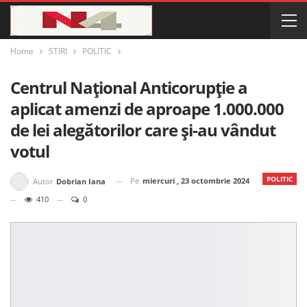
Home
STIRI
POLITIC
Centrul Național Anticorupție a
aplicat amenzi de aproape 1.000.000
de lei alegătorilor care și-au vândut
votul
POLITIC
Pe
miercuri , 23 octombrie 2024
Autor
Dobrian Iana
410
0