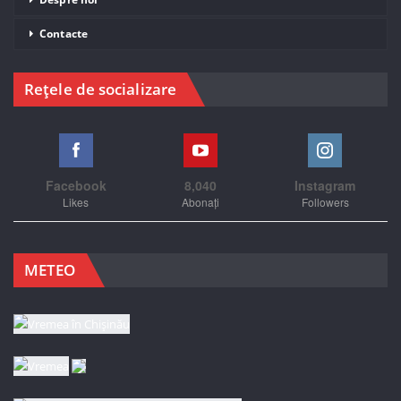
Contacte
Rețele de socializare
Facebook
8,040
Instagram
Likes
Abonați
Followers
METEO