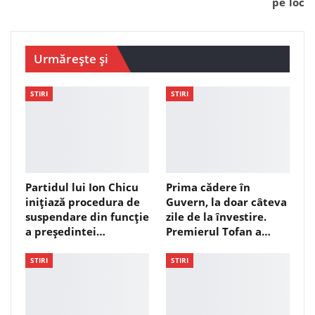
pe loc
Urmărește și
STIRI
STIRI
Partidul lui Ion Chicu
Prima cădere în
inițiază procedura de
Guvern, la doar câteva
suspendare din funcție
zile de la învestire.
a președintei…
Premierul Tofan a…
STIRI
STIRI