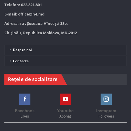
Telefon: 022-821-801
E-mail:
office@n4.md
Adresa: str. Șoseaua Hînceşti 38b,
Chișinău, Republica Moldova, MD-2012
Despre noi
Contacte
Rețele de socializare
Facebook
Youtube
Instagram
Likes
Abonați
Followers