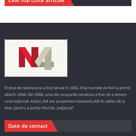
Cele mai citite articole
Postul de televiziune a fost lansat in 2002, însă numele de N4 l-a primit
abia în 2006. Din 2006, unul din scopurile canalului a fost de a deveni
unul național. Astăzi,
N4 are acoperirea necesară atât în cablu cât și
eter, pentru a purta titlul de „Național”.
Date de contact