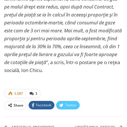
pe malul drept este redus, apoi după noul Contract,
prețul de piață se ia în calcul în aceeași proporție și în
perioada octombrie-martie, când consumul de gaze
este cam de 3 ori mai mare. Mai mult, a fost modificată
proporția și pentru perioada aprilie-septembrie, fiind
majorată de la 30% la 70%, ceea ce înseamnă, că din 1
aprilie prețul de livrare a gazului va fi foarte aproape
de cotațiile de piață
”, a scris, într-o postare pe o rețea
socială, Ion Chicu.
1.187
1
Facebook
Twitter
Share
Facebook Messenger
OK.ru
VK
Telegram
WhatsApp
Viber
ARTICOLUL PRECEDENT
URMĂTORUL ARTICOL