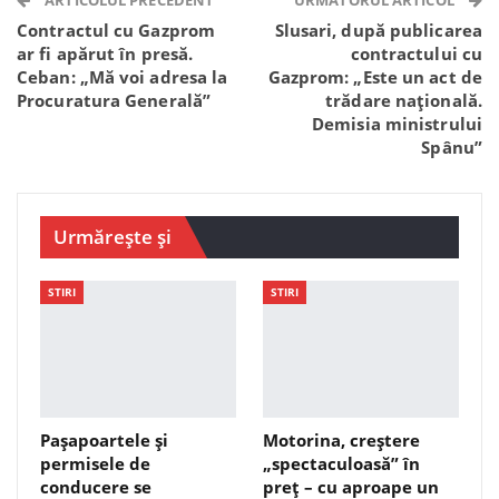
Contractul cu Gazprom
Slusari, după publicarea
ar fi apărut în presă.
contractului cu
Ceban: „Mă voi adresa la
Gazprom: „Este un act de
Procuratura Generală”
trădare națională.
Demisia ministrului
Spânu”
Urmărește și
STIRI
STIRI
Pașapoartele și
Motorina, creștere
permisele de
„spectaculoasă” în
conducere se
preț – cu aproape un