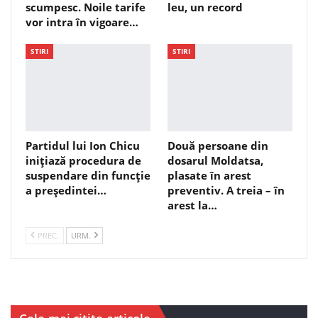
scumpesc. Noile tarife
leu, un record
vor intra în vigoare…
STIRI
STIRI
Partidul lui Ion Chicu
Două persoane din
inițiază procedura de
dosarul Moldatsa,
suspendare din funcție
plasate în arest
a președintei…
preventiv. A treia – în
arest la…
PREC.
URM.