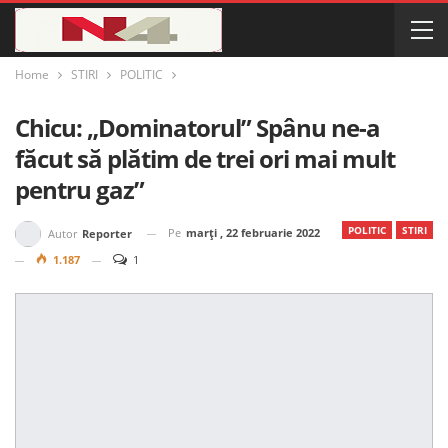
Home
STIRI
POLITIC
Chicu: „Dominatorul” Spânu ne-a
făcut să plătim de trei ori mai mult
pentru gaz”
POLITIC
STIRI
Pe
marți , 22 februarie 2022
Autor
Reporter
1.187
1