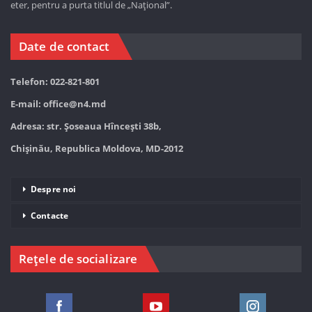
eter, pentru a purta titlul de „Național”.
Date de contact
Telefon: 022-821-801
E-mail:
office@n4.md
Adresa: str. Șoseaua Hînceşti 38b,
Chișinău, Republica Moldova, MD-2012
Despre noi
Contacte
Rețele de socializare