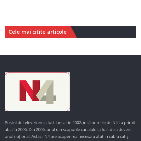
Cele mai citite articole
Postul de televiziune a fost lansat in 2002, însă numele de N4 l-a primit
abia în 2006. Din 2006, unul din scopurile canalului a fost de a deveni
unul național. Astăzi,
N4 are acoperirea necesară atât în cablu cât și