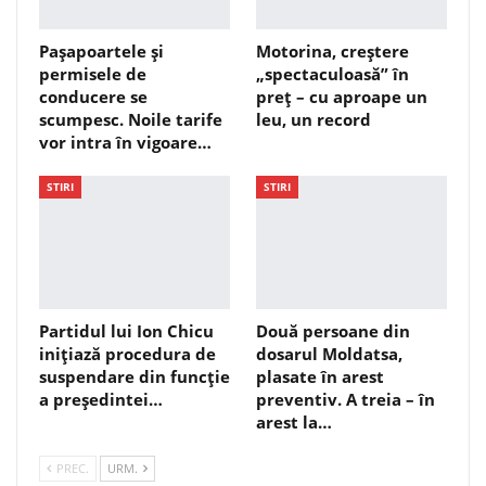
Pașapoartele și
Motorina, creștere
permisele de
„spectaculoasă” în
conducere se
preț – cu aproape un
scumpesc. Noile tarife
leu, un record
vor intra în vigoare…
STIRI
STIRI
Partidul lui Ion Chicu
Două persoane din
inițiază procedura de
dosarul Moldatsa,
suspendare din funcție
plasate în arest
a președintei…
preventiv. A treia – în
arest la…
PREC.
URM.