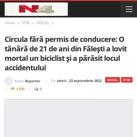
Home
STIRI
SOCIAL
Circula fără permis de conducere: O
tânără de 21 de ani din Fălești a lovit
mortal un biciclist și a părăsit locul
accidentului
SOCIAL
STIRI
Pe
vineri , 23 septembrie 2022
Autor
Reporter
1.572
0