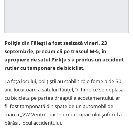
Poliția din Fălești a fost sesizată vineri, 23
septembrie, precum că pe traseul M-5, în
apropiere de satul Pîrlița s-a produs un accident
rutier cu tamponare de biciclist.
La fața locului, polițiștii au stabilit că o femeia de 50
ani, locuitoare a satului Răuțel, în timp ce se deplasa
cu bicicleta pe partea dreaptă a acostamentului, ar
fi fost tamponată din spate de un automobil de
marca „VW Vento”, iar în urma impactului șoferul a
părăsit locul accidentului.