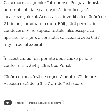
Ca urmare a acțiunilor întreprinse, Poliţia a depistat
automobilul, dar și a reușit să identifice și să
localizeze șoferul. Aceasta s-a dovedit a fi o tânără de
21 de ani, locuitoare a mun. Bălți, fără permis de
conducere. Fiind supusă testului alcooscopic cu
aparatul Drager s-a constatat că aceasta avea 0.37
mg/l în aerul expirat.
În acest caz au fost pornite două cauze penale
conform art. 264 şi 266, Cod Penal.
Tânăra urmează să fie reținută pentru 72 de ore.
Aceasta riscă de la 3 la 7 ani de închisoare.
Fălești
Poliția Republicii Moldova