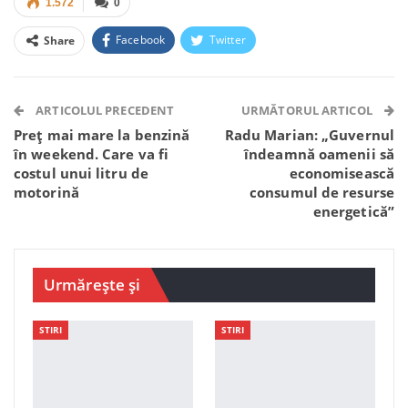
1.572
0
Facebook
Twitter
Share
Facebook Messenger
OK.ru
VK
Telegram
WhatsApp
Viber
ARTICOLUL PRECEDENT
URMĂTORUL ARTICOL
Preț mai mare la benzină
Radu Marian: „Guvernul
în weekend. Care va fi
îndeamnă oamenii să
costul unui litru de
economisească
motorină
consumul de resurse
energetică”
Urmărește și
STIRI
STIRI