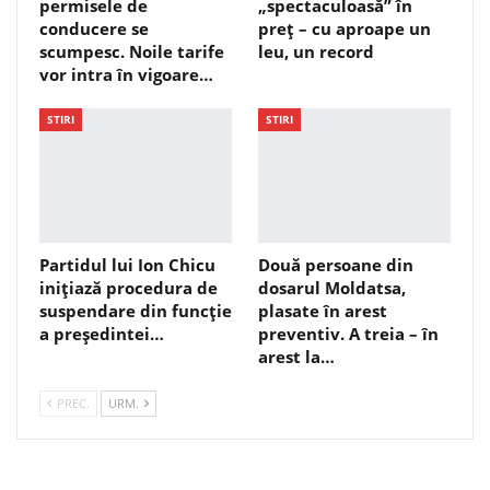
permisele de
„spectaculoasă” în
conducere se
preț – cu aproape un
scumpesc. Noile tarife
leu, un record
vor intra în vigoare…
STIRI
STIRI
Partidul lui Ion Chicu
Două persoane din
inițiază procedura de
dosarul Moldatsa,
suspendare din funcție
plasate în arest
a președintei…
preventiv. A treia – în
arest la…
PREC.
URM.