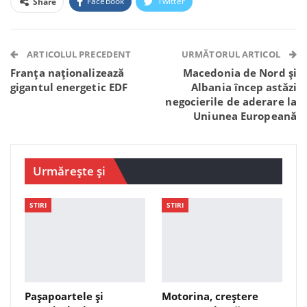
Facebook
Twitter
Share
Facebook Messenger
OK.ru
VK
Telegram
WhatsApp
Viber
ARTICOLUL PRECEDENT
URMĂTORUL ARTICOL
Franța naționalizează
Macedonia de Nord și
gigantul energetic EDF
Albania încep astăzi
negocierile de aderare la
Uniunea Europeană
Urmărește și
STIRI
STIRI
Pașapoartele și
Motorina, creștere