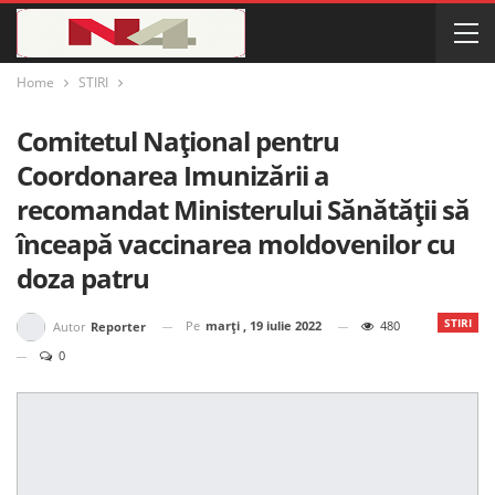
Home
STIRI
Comitetul Naţional pentru
Coordonarea Imunizării a
recomandat Ministerului Sănătăţii să
înceapă vaccinarea moldovenilor cu
doza patru
STIRI
Pe
marți , 19 iulie 2022
480
Autor
Reporter
0