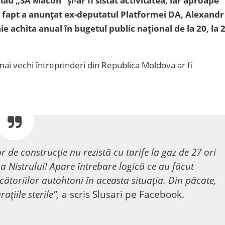
ău „SA Macon” și-ar fi sistat activitatea, iar aproape
st fapt a anunțat ex-deputatul Platformei DA, Alexandr
e achita anual în bugetul public național de la 20, la 
i mai vechi întreprinderi din Republica Moldova ar fi
 de construcție nu rezistă cu tarife la gaz de 27 ori
 Nistrului! Apare întrebare logică ce au făcut
ătoriilor autohtoni în aceasta situația. Din păcate,
ațiile sterile”,
a scris Slusari pe Facebook.