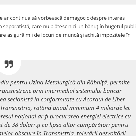
ale ar continua să vorbească demagocic despre interes
a separatistă, care nu plătesc nici un bănuț în bugetul publi
are asigură mii de locuri de muncă și achită impozitele în
ediu pentru Uzina Metalurgică din Răbniță, permite
transnistrene prin intermediul sistemului bancar
a secionistă în conformitate cu Acordul de Liber
Transnistria, ratând anual minimum 4 miliarde lei.
resul național ar fi procurarea energiei electrice cu
t de 38 dolari și cu lipsa altor cumpărători pentru
elor obscure în Transnistria, tolerării dezvoltării