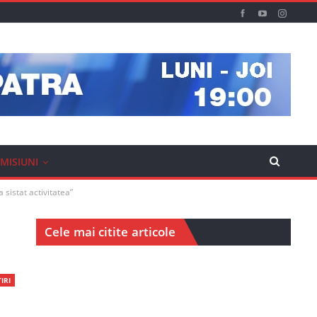
MISIUNI
 sistat activitatea”
Cele mai citite articole
IRI