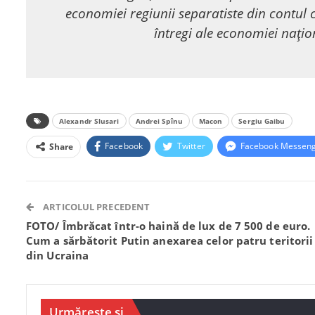
economiei regiunii separatiste din contul 
întregi ale economiei națio
Alexandr Slusari
Andrei Spînu
Macon
Sergiu Gaibu
Facebook
Twitter
Facebook Messen
Share
ARTICOLUL PRECEDENT
FOTO/ Îmbrăcat într-o haină de lux de 7 500 de euro.
Cum a sărbătorit Putin anexarea celor patru teritorii
din Ucraina
Urmărește și