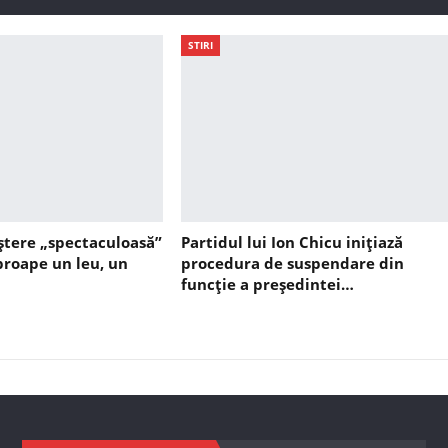
STIRI
ștere „spectaculoasă”
Partidul lui Ion Chicu inițiază
aproape un leu, un
procedura de suspendare din
funcție a președintei…