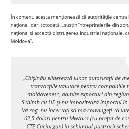
În context, acesta menționează că autoritățile centr
național, dar, totodată, „susțin întreprinderile din zon
național și acceptă distrugerea industriei naționale, c
Moldova”.
„Chișinău eliberează lunar autorizații de m
tranzacțiile valutare pentru companiile 
moldovenesc, admite exporturi din regiune
Schimb cu UE și nu impozitează importul în 
Vă rog, nu încercați să mă convingeți că inte
62,5 dolari pentru Mw/ora (cu prețul de cos
CTE Cuciurgan) în schimbul păstrării schem