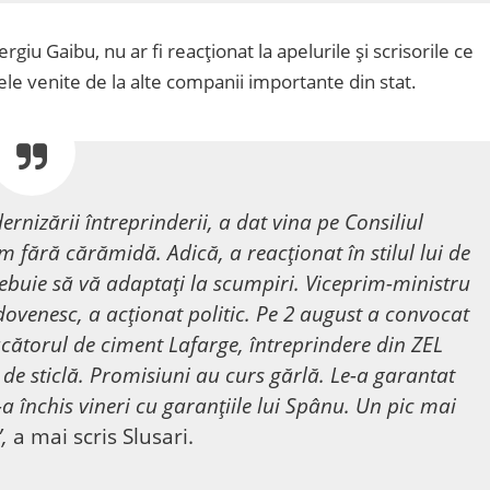
giu Gaibu, nu ar fi reacționat la apelurile și scrisorile ce
ele venite de la alte companii importante din stat.
rnizării întreprinderii, a dat vina pe Consiliul
fără cărămidă. Adică, a reacționat în stilul lui de
ebuie să vă adaptați la scumpiri. Viceprim-ministru
venesc, a acționat politic. Pe 2 august a convocat
ătorul de ciment Lafarge, întreprindere din ZEL
 de sticlă. Promisiuni au curs gărlă. Le-a garantat
a închis vineri cu garanțiile lui Spânu. Un pic mai
”,
a mai scris Slusari.