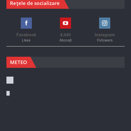
Rețele de socializare
Facebook
8,040
Instagram
Likes
Abonați
Followers
METEO