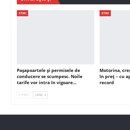
STIRI
STIRI
Pașapoartele și permisele de
Motorina, cre
conducere se scumpesc. Noile
în preț – cu 
tarife vor intra în vigoare…
record
PREC.
URM.