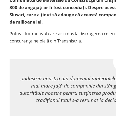
Combinatul de Materiale de Construcții din Chişin
300 de angajați ar fi fost concediați. Despre ace
Slusari, care a ținut să adauge că această compani
de milioane lei.
Potrivit lui, motivul care ar fi dus la distrugerea cele
concurența neloială din Transnistria.
„Industria noastră din domeniul materialelor
mai mare față de companiile din stănga
autoritățile noastre pentru susținerea produc
tradițional totul s-a rezumat la declar