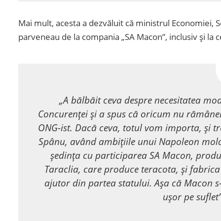
Mai mult, acesta a dezvăluit că ministrul Economiei, Ser
parveneau de la compania „SA Macon”, inclusiv și la c
„A bălbăit ceva despre necesitatea mode
Concurenței și a spus că oricum nu rămânem 
ONG-ist. Dacă ceva, totul vom importa, și tr
Spânu, având ambițiile unui Napoleon moldo
ședința cu participarea SA Macon, produc
Taraclia, care produce teracota, și fabrica
ajutor din partea statului. Așa că Macon s-
ușor pe suflet