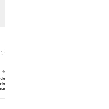
0
 de
ele
ate