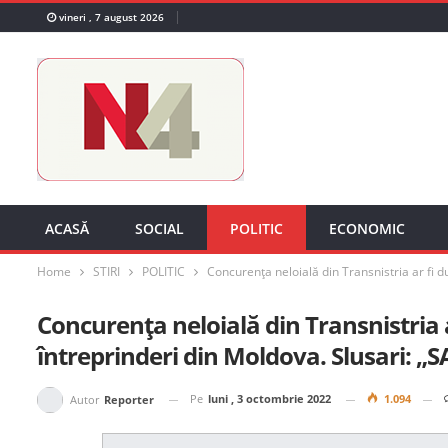
vineri , 7 august 2026
ACASĂ
SOCIAL
POLITIC
ECONOMIC
Home
STIRI
POLITIC
Concurența neloială din Transnistria ar fi du
Concurența neloială din Transnistria a
întreprinderi din Moldova. Slusari: „S
Pe
luni , 3 octombrie 2022
1.094
Autor
Reporter