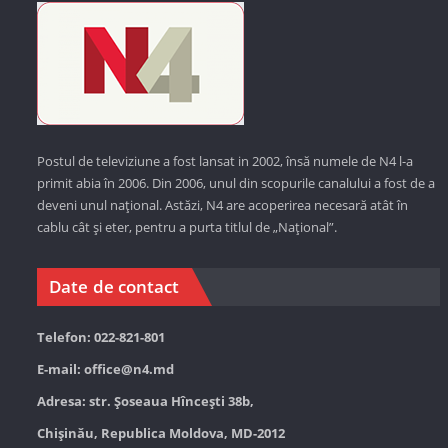
Postul de televiziune a fost lansat in 2002, însă numele de N4 l-a
primit abia în 2006. Din 2006, unul din scopurile canalului a fost de a
deveni unul național. Astăzi,
N4 are acoperirea necesară atât în
cablu cât și eter, pentru a purta titlul de „Național”.
Date de contact
Telefon: 022-821-801
E-mail:
office@n4.md
Adresa: str. Șoseaua Hînceşti 38b,
Chișinău, Republica Moldova, MD-2012