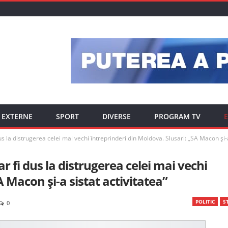
EXTERNE
SPORT
DIVERSE
PROGRAM TV
E
s la distrugerea celei mai vechi întreprinderi din Moldova. Slusari: „SA Macon și-a
r fi dus la distrugerea celei mai vechi
A Macon și-a sistat activitatea”
POLITIC
ST
0