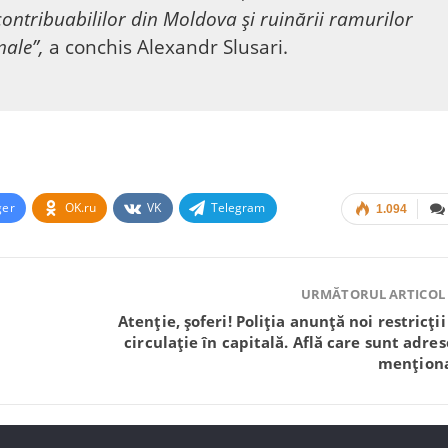
contribuabililor din Moldova și ruinării ramurilor
nale”,
a conchis Alexandr Slusari.
ger
OK.ru
VK
Telegram
1.094
URMĂTORUL ARTICOL
Atenție, șoferi! Poliția anunță noi restricții
circulație în capitală. Află care sunt adres
mențion