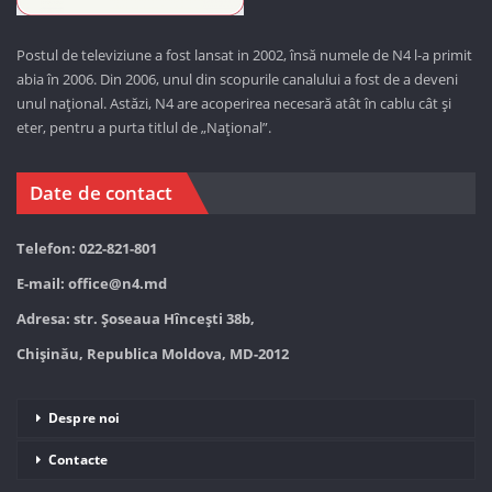
Postul de televiziune a fost lansat in 2002, însă numele de N4 l-a primit
abia în 2006. Din 2006, unul din scopurile canalului a fost de a deveni
unul național. Astăzi,
N4 are acoperirea necesară atât în cablu cât și
eter, pentru a purta titlul de „Național”.
Date de contact
Telefon: 022-821-801
E-mail:
office@n4.md
Adresa: str. Șoseaua Hînceşti 38b,
Chișinău, Republica Moldova, MD-2012
Despre noi
Contacte