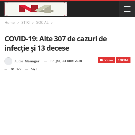
Home
STIRI
SOCIAL
COVID-19: Alte 307 de cazuri de
infecție și 13 decese
Video
SOCIAL
Pe
joi , 23 iulie 2020
Autor
Manager
327
0