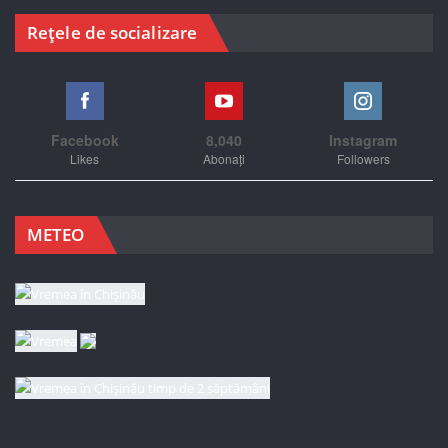
Rețele de socializare
Facebook
8,040
Instagram
Likes
Abonați
Followers
METEO