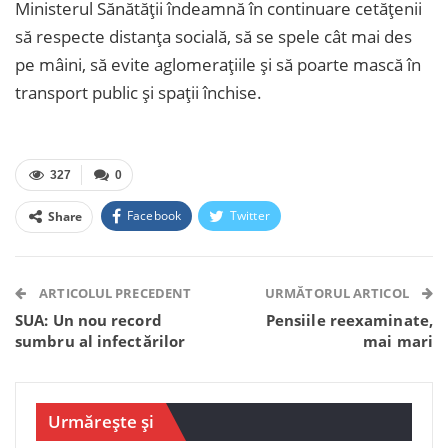
Ministerul Sănătății îndeamnă în continuare cetățenii
să respecte distanța socială, să se spele cât mai des
pe mâini, să evite aglomerațiile și să poarte mască în
transport public și spații închise.
327
0
Facebook
Twitter
Share
Facebook Messenger
OK.ru
VK
Telegram
WhatsApp
Viber
ARTICOLUL PRECEDENT
URMĂTORUL ARTICOL
SUA: Un nou record
Pensiile reexaminate,
sumbru al infectărilor
mai mari
Urmărește și