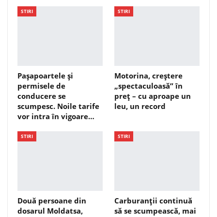
STIRI
STIRI
Pașapoartele și
Motorina, creștere
permisele de
„spectaculoasă” în
conducere se
preț – cu aproape un
scumpesc. Noile tarife
leu, un record
vor intra în vigoare…
STIRI
STIRI
Două persoane din
Carburanții continuă
dosarul Moldatsa,
să se scumpească, mai