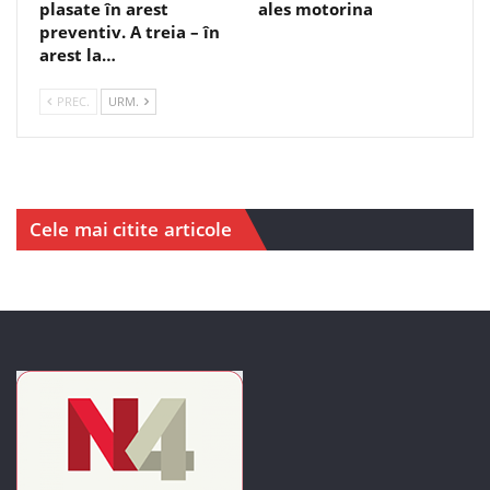
plasate în arest
ales motorina
preventiv. A treia – în
arest la…
PREC.
URM.
Cele mai citite articole