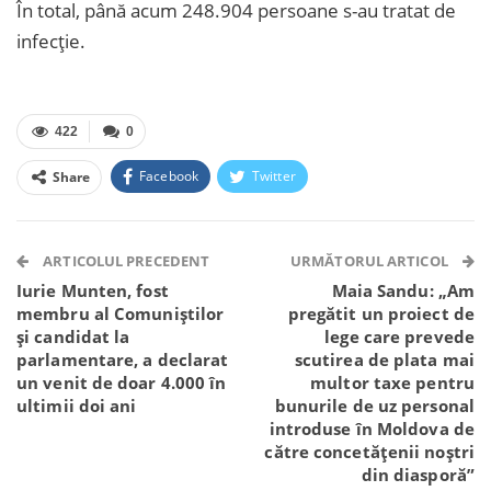
În total, până acum 248.904 persoane s-au tratat de
infecție.
422
0
Facebook
Twitter
Share
Facebook Messenger
OK.ru
VK
Telegram
WhatsApp
Viber
ARTICOLUL PRECEDENT
URMĂTORUL ARTICOL
Iurie Munten, fost
Maia Sandu: „Am
membru al Comuniștilor
pregătit un proiect de
și candidat la
lege care prevede
parlamentare, a declarat
scutirea de plata mai
un venit de doar 4.000 în
multor taxe pentru
ultimii doi ani
bunurile de uz personal
introduse în Moldova de
către concetățenii noștri
din diasporă”