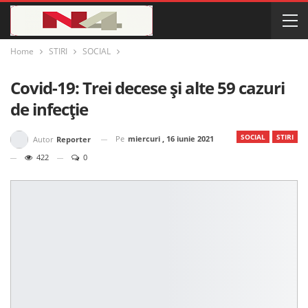
Home
STIRI
SOCIAL
Covid-19: Trei decese și alte 59 cazuri
de infecție
SOCIAL
STIRI
Pe
miercuri , 16 iunie 2021
Autor
Reporter
422
0