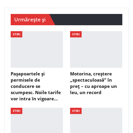
Urmărește și
STIRI
STIRI
Pașapoartele și
Motorina, creștere
permisele de
„spectaculoasă” în
conducere se
preț – cu aproape un
scumpesc. Noile tarife
leu, un record
vor intra în vigoare…
STIRI
STIRI