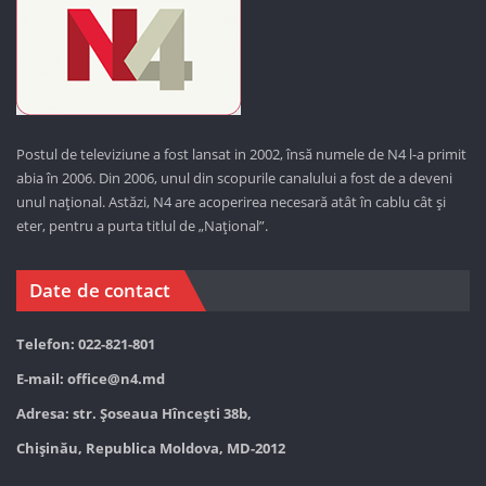
Postul de televiziune a fost lansat in 2002, însă numele de N4 l-a primit
abia în 2006. Din 2006, unul din scopurile canalului a fost de a deveni
unul național. Astăzi,
N4 are acoperirea necesară atât în cablu cât și
eter, pentru a purta titlul de „Național”.
Date de contact
Telefon: 022-821-801
E-mail:
office@n4.md
Adresa: str. Șoseaua Hînceşti 38b,
Chișinău, Republica Moldova, MD-2012