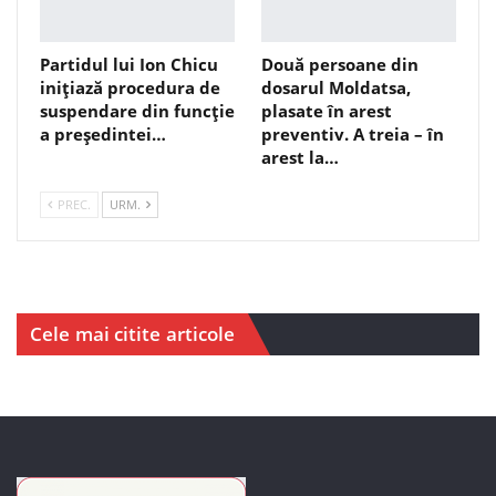
Partidul lui Ion Chicu
Două persoane din
inițiază procedura de
dosarul Moldatsa,
suspendare din funcție
plasate în arest
a președintei…
preventiv. A treia – în
arest la…
PREC.
URM.
Cele mai citite articole