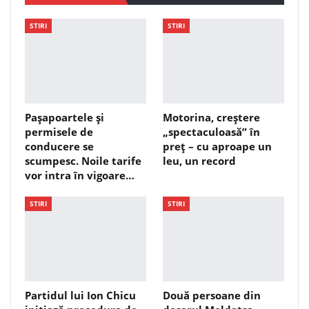
STIRI
STIRI
Pașapoartele și
Motorina, creștere
permisele de
„spectaculoasă” în
conducere se
preț – cu aproape un
scumpesc. Noile tarife
leu, un record
vor intra în vigoare…
STIRI
STIRI
Partidul lui Ion Chicu
Două persoane din