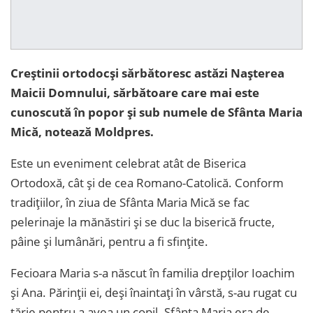
Creștinii ortodocși sărbătoresc astăzi Nașterea
Maicii Domnului, sărbătoare care mai este
cunoscută în popor și sub numele de Sfânta Maria
Mică, notează Moldpres.
Este un eveniment celebrat atât de Biserica
Ortodoxă, cât și de cea Romano-Catolică. Conform
tradițiilor, în ziua de Sfânta Maria Mică se fac
pelerinaje la mănăstiri și se duc la biserică fructe,
pâine și lumânări, pentru a fi sfințite.
Fecioara Maria s-a născut în familia drepților Ioachim
și Ana. Părinții ei, deși înaintați în vârstă, s-au rugat cu
tărie pentru a avea un copil. Sfânta Maria era de