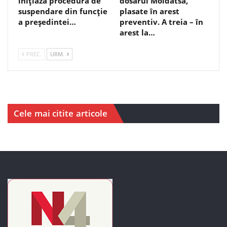
inițiază procedura de
dosarul Moldatsa,
suspendare din funcție
plasate în arest
a președintei…
preventiv. A treia – în
arest la…
PREC.
URM.
Cele mai citite articole