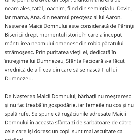
neam ales, tatăl, Ioachim, fiind din seminția lui David,
iar mama, Ana, din neamul preoțesc al lui Aaron.
Nașterea Maicii Domnului este considerată de Părinții
Bisericii drept momentul istoric în care a început
mântuirea neamului omenesc din robia păcatului
strămoșesc. Prin puritatea vieții ei, dedicată în
întregime lui Dumnezeu, Sfânta Fecioară s-a făcut
vrednică de a fi cea din care să se nască Fiul lui
Dumnezeu.
De Nașterea Maicii Domnului, bărbații nu meșteresc
și nu fac treabă în gospodărie, iar femeile nu cos și nu
spală rufe. Se spune că rugăciunile adresate Maicii
Domnului în această sfântă zi de sărbătoare de către
cele care își doresc un copil sunt mai ascultate ca
oricând.