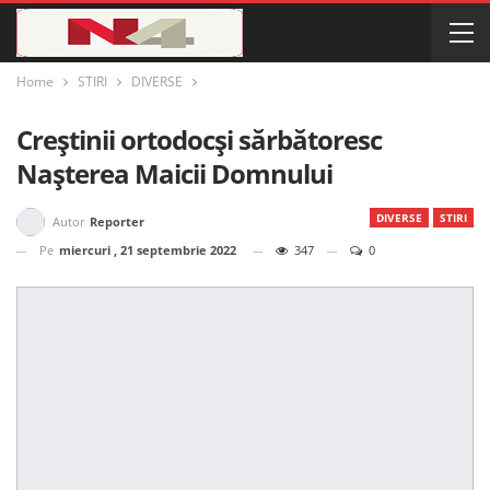
Home
STIRI
DIVERSE
Creștinii ortodocși sărbătoresc
Nașterea Maicii Domnului
DIVERSE
STIRI
Autor
Reporter
Pe
miercuri , 21 septembrie 2022
347
0