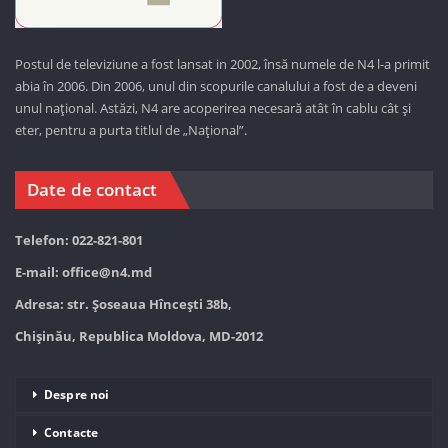
Postul de televiziune a fost lansat in 2002, însă numele de N4 l-a primit
abia în 2006. Din 2006, unul din scopurile canalului a fost de a deveni
unul național. Astăzi,
N4 are acoperirea necesară atât în cablu cât și
eter, pentru a purta titlul de „Național”.
Date de contact
Telefon: 022-821-801
E-mail:
office@n4.md
Adresa: str. Șoseaua Hînceşti 38b,
Chișinău, Republica Moldova, MD-2012
Despre noi
Contacte