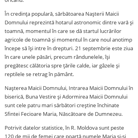
În credința populară, sărbătoarea Nașterii Maicii
Domnului reprezintă hotarul astronomic dintre vară și
toamnă, momentul în care se dă startul lucrărilor
agricole de toamnă și momentul în care noul anotimp
începe să își intre în drepturi. 21 septembrie este ziua
în care unele păsări, precum rândunelele, își
pregătesc călătoria spre țările calde, iar gâzele și
reptilele se retrag în pământ.
Nașterea Maicii Domnului, Intrarea Maicii Domnului în
biserică, Buna Vestire și Adormirea Maicii Domnului
sunt cele patru mari sărbători creștine închinate
Sfintei Fecioare Maria, Născătoare de Dumnezeu.
Potrivit datelor statistice, în R. Moldova sunt peste
120 de mii de femei care poartă numele Maria și-și