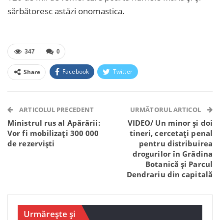
sărbătoresc astăzi onomastica.
347
0
Facebook
Twitter
Share
Facebook Messenger
OK.ru
VK
Telegram
WhatsApp
Viber
ARTICOLUL PRECEDENT
URMĂTORUL ARTICOL
Ministrul rus al Apărării:
VIDEO/ Un minor și doi
Vor fi mobilizați 300 000
tineri, cercetați penal
de rezerviști
pentru distribuirea
drogurilor în Grădina
Botanică și Parcul
Dendrariu din capitală
Urmărește și